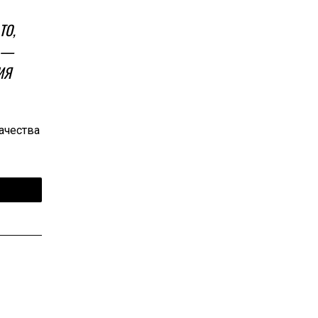
ТО,
, —
ИЯ
ачества