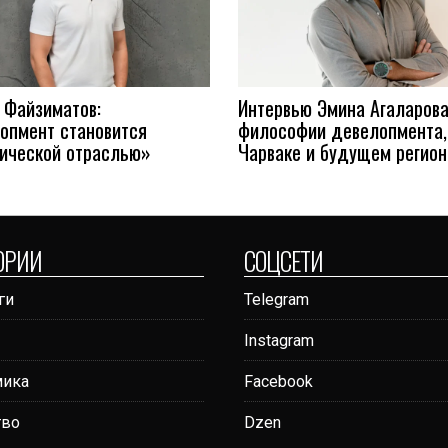
 Файзиматов:
Интервью Эмина Агаларова
опмент становится
философии девелопмента,
гической отраслью»
Чарваке и будущем регион
ОРИИ
СОЦСЕТИ
ги
Telegram
Instagram
мика
Facebook
тво
Dzen