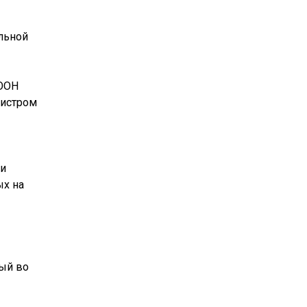
льной
 ООН
нистром
ии
ых на
ый во