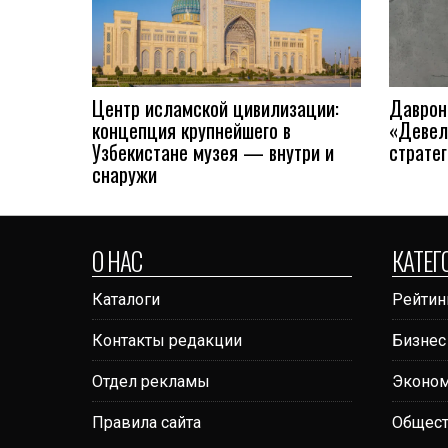
Центр исламской цивилизации:
Даврон
концепция крупнейшего в
«Девел
Узбекистане музея — внутри и
страте
снаружи
О НАС
КАТЕГ
Каталоги
Рейтин
Контакты редакции
Бизнес
Отдел рекламы
Эконо
Правила сайта
Общес