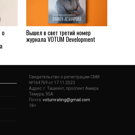
 о
Вышел в свет третий номер
журнала VOTUM Development
а
Свидетельство о регистрации СМИ
№164769 от 17.11.2023
Адрес: г. Ташкент, проспект Амира
Темура, 95А
Почта:
votumrating@gmail.com
18+