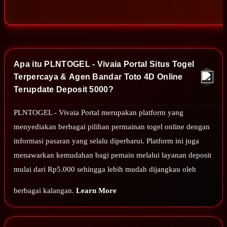
Apa itu PLNTOGEL - Vivaia Portal Situs Togel
Terpercaya & Agen Bandar Toto 4D Online
Terupdate Deposit 5000?
PLNTOGEL - Vivaia Portal merupakan platform yang
menyediakan berbagai pilihan permainan togel online dengan
informasi pasaran yang selalu diperbarui. Platform ini juga
menawarkan kemudahan bagi pemain melalui layanan deposit
mulai dari Rp5.000 sehingga lebih mudah dijangkau oleh
berbagai kalangan.
Learn More