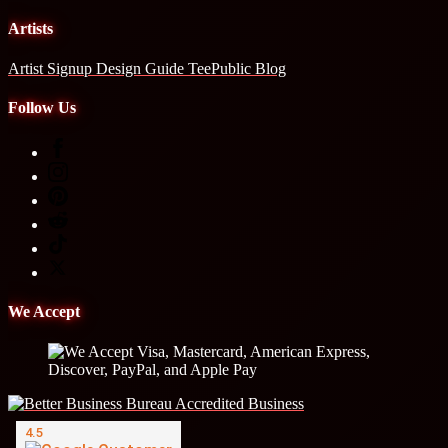
Artists
Artist Signup
Design Guide
TeePublic Blog
Follow Us
We Accept