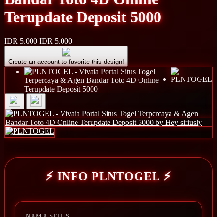
Terupdate Deposit 5000
IDR 5.000
IDR 5.000
Create an account to favorite this design!
⚡ INFO PLNTOGEL ⚡
NAMA SITUS