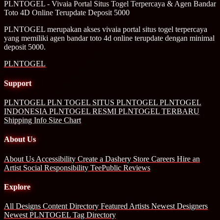
PLNTOGEL - Vivaia Portal Situs Togel Terpercaya & Agen Bandar
Toto 4D Online Terupdate Deposit 5000
PLNTOGEL merupakan akses vivaia portal situs togel terpercaya
yang memiliki agen bandar toto 4d online terupdate dengan minimal
deposit 5000.
PLNTOGEL
Support
PLNTOGEL
PLN TOGEL
SITUS PLNTOGEL
PLNTOGEL
INDONESIA
PLNTOGEL RESMI
PLNTOGEL TERBARU
Shipping Info
Size Chart
About Us
About Us
Accessibility
Create a Dashery Store
Careers
Hire an
Artist
Social Responsibility
TeePublic Reviews
Explore
All Designs
Content Directory
Featured Artists
Newest Designers
Newest PLNTOGEL
Tag Directory