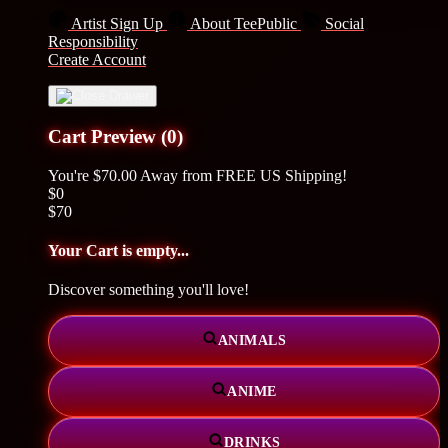
Artist Sign Up
About TeePublic
Social
Responsibility
Create Account
Cart Preview (0)
You're
$70.00
Away from
FREE US Shipping!
$0
$70
Your Cart is empty...
Discover something you'll love!
ANIMALS
ANIME
DRINKS