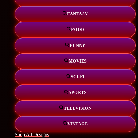
FANTASY
FOOD
FUNNY
MOVIES
SCI-FI
SPORTS
TELEVISION
VINTAGE
Shop All Designs