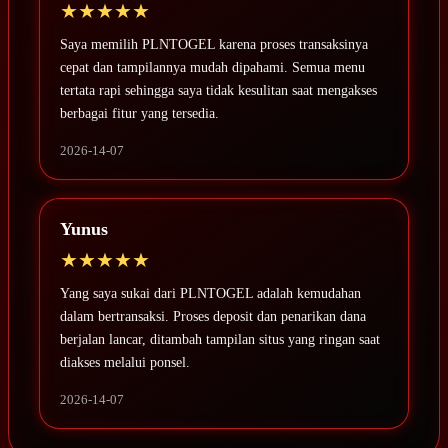
★★★★★
Saya memilih PLNTOGEL karena proses transaksinya
cepat dan tampilannya mudah dipahami. Semua menu
tertata rapi sehingga saya tidak kesulitan saat mengakses
berbagai fitur yang tersedia.
2026-14-07
Yunus
★★★★★
Yang saya sukai dari PLNTOGEL adalah kemudahan
dalam bertransaksi. Proses deposit dan penarikan dana
berjalan lancar, ditambah tampilan situs yang ringan saat
diakses melalui ponsel.
2026-14-07