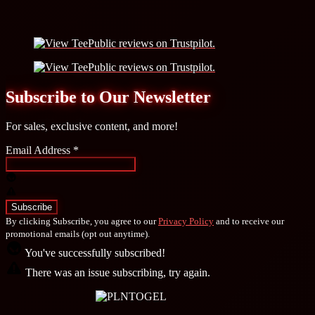
Subscribe to Our Newsletter
For sales, exclusive content, and more!
Email Address
*
By clicking Subscribe, you agree to our
Privacy Policy
and to receive our
promotional emails (opt out anytime).
You've successfully subscribed!
There was an issue subscribing, try again.