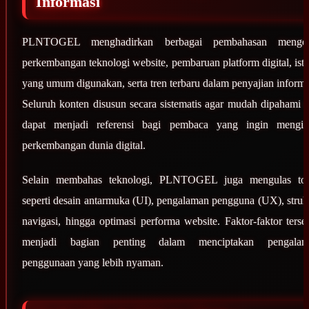
Informasi
PLNTOGEL menghadirkan berbagai pembahasan mengen
perkembangan teknologi website, pembaruan platform digital, isti
yang umum digunakan, serta tren terbaru dalam penyajian informa
Seluruh konten disusun secara sistematis agar mudah dipahami 
dapat menjadi referensi bagi pembaca yang ingin mengik
perkembangan dunia digital.
Selain membahas teknologi, PLNTOGEL juga mengulas to
seperti desain antarmuka (UI), pengalaman pengguna (UX), struk
navigasi, hingga optimasi performa website. Faktor-faktor terse
menjadi bagian penting dalam menciptakan pengalam
penggunaan yang lebih nyaman.