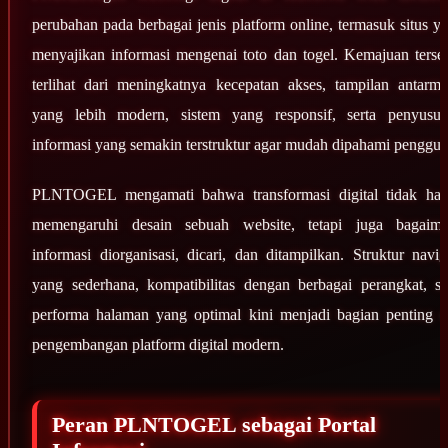
perubahan pada berbagai jenis platform online, termasuk situs y
menyajikan informasi mengenai toto dan togel. Kemajuan terse
terlihat dari meningkatnya kecepatan akses, tampilan antarm
yang lebih modern, sistem yang responsif, serta penyusu
informasi yang semakin terstruktur agar mudah dipahami penggun
PLNTOGEL mengamati bahwa transformasi digital tidak ha
memengaruhi desain sebuah website, tetapi juga bagaim
informasi diorganisasi, dicari, dan ditampilkan. Struktur navig
yang sederhana, kompatibilitas dengan berbagai perangkat, se
performa halaman yang optimal kini menjadi bagian penting d
pengembangan platform digital modern.
Peran PLNTOGEL sebagai Portal