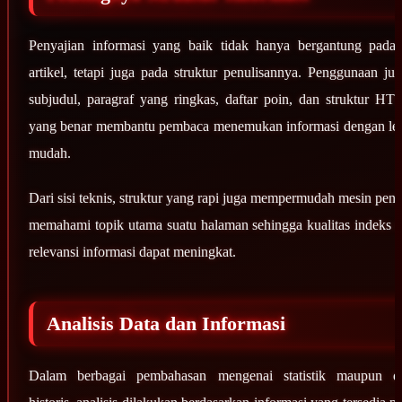
Penyajian informasi yang baik tidak hanya bergantung pada 
artikel, tetapi juga pada struktur penulisannya. Penggunaan jud
subjudul, paragraf yang ringkas, daftar poin, dan struktur H
yang benar membantu pembaca menemukan informasi dengan le
mudah.
Dari sisi teknis, struktur yang rapi juga mempermudah mesin penc
memahami topik utama suatu halaman sehingga kualitas indeks 
relevansi informasi dapat meningkat.
Analisis Data dan Informasi
Dalam berbagai pembahasan mengenai statistik maupun d