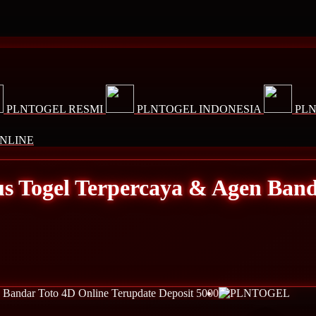
PLNTOGEL RESMI
PLNTOGEL INDONESIA
PL
NLINE
s Togel Terpercaya & Agen Band