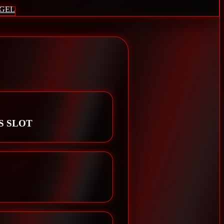
US SLOT