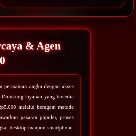
rcaya & Agen
00
han permainan angka dengan akses
 Didukung layanan yang tersedia
i Rp5.000 melalui beragam metode
warkan pasaran populer, proses
angkat desktop maupun smartphone.