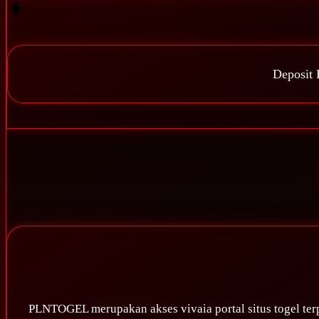
Deposit
PLNTOGEL merupakan akses vivaia portal situs togel terp