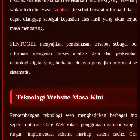
historis, analisis dilakukan berdasarkan informasi yang tersedia p
waktu tertentu. Hasil
"analisis"
tersebut bersifat informatif dan ti
dapat dianggap sebagai kepastian atas hasil yang akan terjadi
masa mendatang.
PLNTOGEL menyajikan pembahasan tersebut sebagai bent
informasi mengenai proses analisis data dan perkemban
teknologi digital yang berkaitan dengan penyajian informasi sec
sistematis.
Teknologi Website Masa Kini
Perkembangan teknologi web menghadirkan berbagai inov
seperti optimasi Core Web Vitals, penggunaan gambar yang le
ringan, implementasi schema markup, sistem cache, Cont