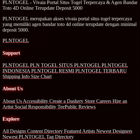
PLNTOGEL - Vivaia Portal Situs Togel Terpercaya & Agen Bandar
Toto 4D Online Terupdate Deposit 5000
PLNTOGEL merupakan akses vivaia portal situs togel terpercaya
yang memiliki agen bandar toto 4d online terupdate dengan minimal
deposit 5000.
PLNTOGEL
Support
PLNTOGEL
PLN TOGEL
SITUS PLNTOGEL
PLNTOGEL
INDONESIA
PLNTOGEL RESMI
PLNTOGEL TERBARU
Shipping Info
Size Chart
About Us
About Us
Accessibility
Create a Dashery Store
Careers
Hire an
Artist
Social Responsibility
TeePublic Reviews
Explore
All Designs
Content Directory
Featured Artists
Newest Designers
Newest PLNTOGEL
Tag Directory