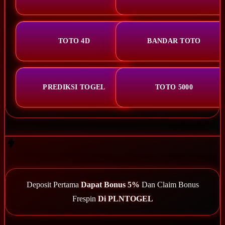
TOTO 4D
BANDAR TOTO
PREDIKSI TOGEL
TOTO 5000
Deposit Pertama
Dapat Bonus 5%
Dan Claim Bonus
Frespin
Di PLNTOGEL