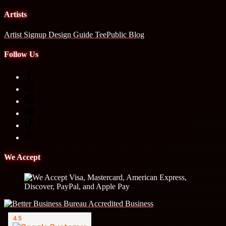
Artists
Artist Signup
Design Guide
TeePublic Blog
Follow Us
We Accept