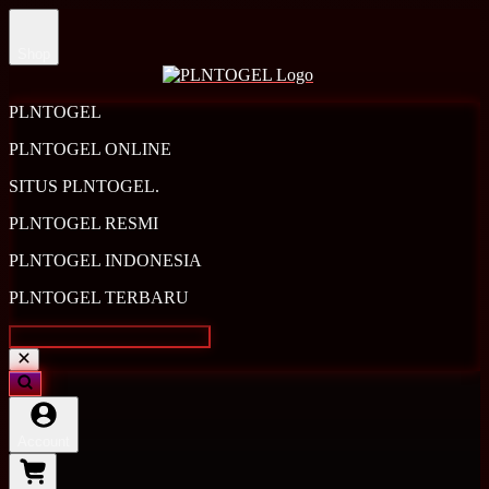
Shop
PLNTOGEL
PLNTOGEL ONLINE
SITUS PLNTOGEL.
PLNTOGEL RESMI
PLNTOGEL INDONESIA
PLNTOGEL TERBARU
Account