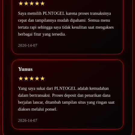
★★★★★
Saya memilih PLNTOGEL karena proses transaksinya
cepat dan tampilannya mudah dipahami. Semua menu
tertata rapi sehingga saya tidak kesulitan saat mengakses
berbagai fitur yang tersedia.
2026-14-07
Yunus
★★★★★
Yang saya sukai dari PLNTOGEL adalah kemudahan
dalam bertransaksi. Proses deposit dan penarikan dana
berjalan lancar, ditambah tampilan situs yang ringan saat
diakses melalui ponsel.
2026-14-07