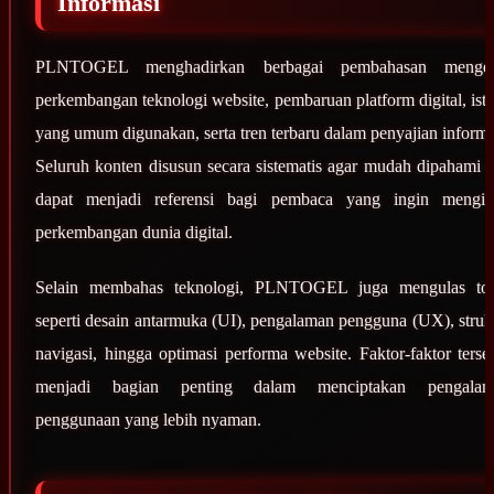
Informasi
PLNTOGEL menghadirkan berbagai pembahasan mengen
perkembangan teknologi website, pembaruan platform digital, isti
yang umum digunakan, serta tren terbaru dalam penyajian informa
Seluruh konten disusun secara sistematis agar mudah dipahami 
dapat menjadi referensi bagi pembaca yang ingin mengik
perkembangan dunia digital.
Selain membahas teknologi, PLNTOGEL juga mengulas to
seperti desain antarmuka (UI), pengalaman pengguna (UX), struk
navigasi, hingga optimasi performa website. Faktor-faktor terse
menjadi bagian penting dalam menciptakan pengalam
penggunaan yang lebih nyaman.