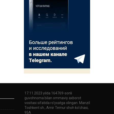
17.11.2023 yilda 164769-sonli
guvohnoma bilan ommaviy axborot
vositasi sifatida ro‘yxatga olingan. Manzil:
Toshkent sh., Amir Temur shoh ko’chasi,
95A