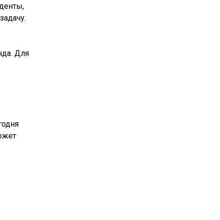
уденты,
задачу.
нда. Для
годня
может