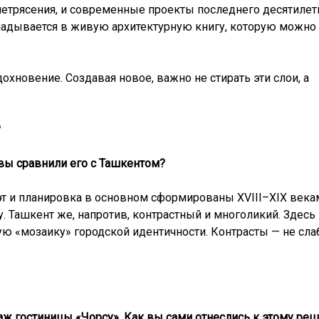
етрясения, и современные проекты последнего десятилет
ладывается в живую архитектурную книгу, которую можно 
хновение. Создавая новое, важно не стирать эти слои, а
Р
 вы сравнили его с Ташкентом?
эт и планировка в основном сформированы XVIII–XIX векам
 Ташкент же, напротив, контрастный и многоликий. Здесь 
ую «мозаику» городской идентичности. Контрасты — не слаб
ж гостиницы «Чорсу». Как вы сами отнеслись к этому ре