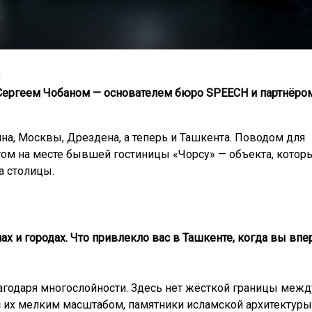
А
 Сергеем Чобаном — основателем бюро SPEECH и партнёро
а, Москвы, Дрездена, а теперь и Ташкента. Поводом для
ктом на месте бывшей гостиницы «Чорсу» — объекта, котор
а столицы.
нах и городах. Что привлекло вас в Ташкенте, когда вы вп
агодаря многослойности. Здесь нет жёсткой границы межд
с их мелким масштабом, памятники исламской архитектуры