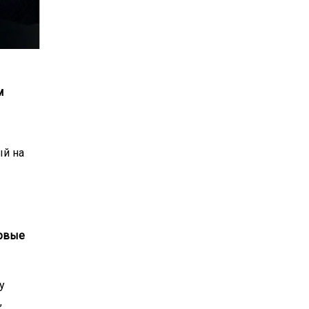
м
ый на
ервые
у
,