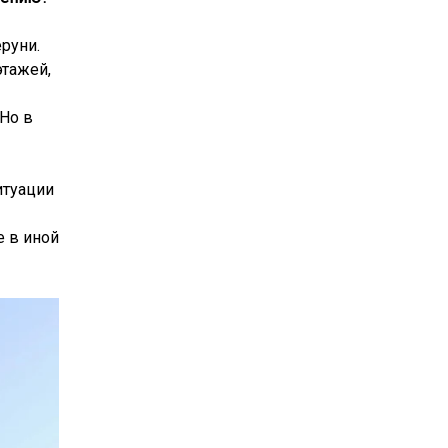
руни.
этажей,
 Но в
итуации
е в иной