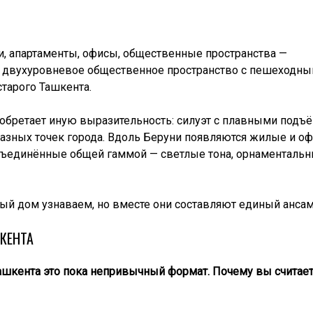
и, апартаменты, офисы, общественные пространства —
 двухуровневое общественное пространство с пешеходн
старого Ташкента.
о обретает иную выразительность: силуэт с плавными подъ
разных точек города. Вдоль Беруни появляются жилые и о
объединённые общей гаммой — светлые тона, орнаменталь
ый дом узнаваем, но вместе они составляют единый ансам
КЕНТА
ашкента это пока непривычный формат. Почему вы считает