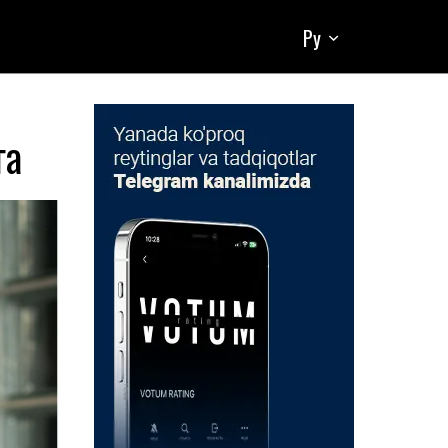
Ру
га