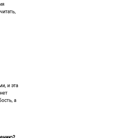
ия
читать,
и, и эта
нет
ость, а
шению?