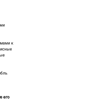
ыми
ёмами к
фисные
ные
бль.
е его