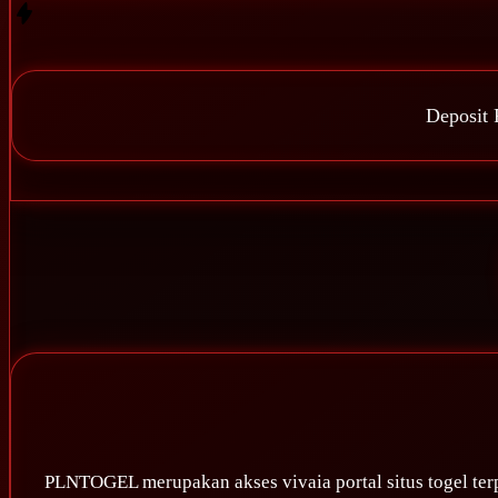
Deposit
PLNTOGEL merupakan akses vivaia portal situs togel terp