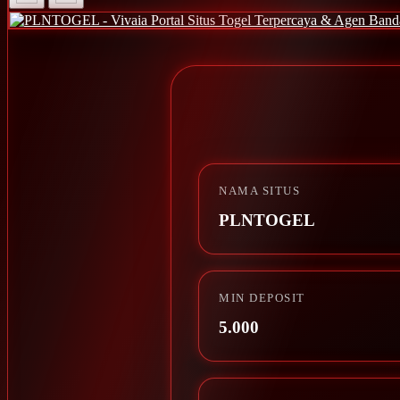
NAMA SITUS
PLNTOGEL
MIN DEPOSIT
5.000