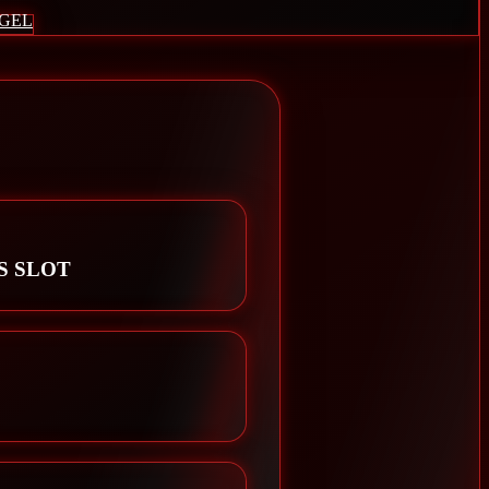
US SLOT