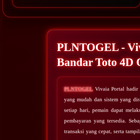
PLNTOGEL - Viva
Bandar Toto 4D O
PLNTOGEL
Vivaia Portal hadir
yang mudah dan sistem yang dir
setiap hari, pemain dapat melak
pembayaran yang tersedia. Seb
transaksi yang cepat, serta tamp