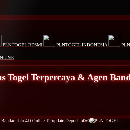
PLNTOGEL RESMI
PLNTOGEL INDONESIA
PL
NLINE
s Togel Terpercaya & Agen Band