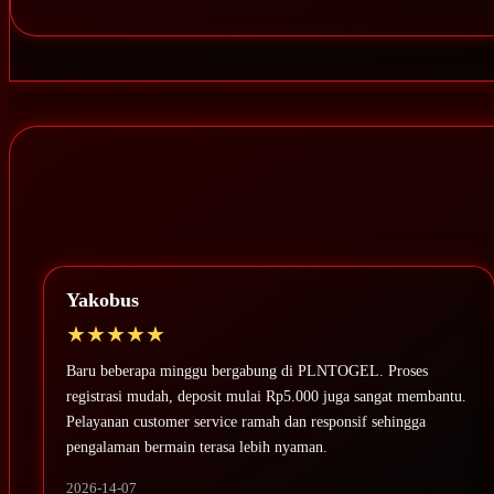
Yakobus
★★★★★
Baru beberapa minggu bergabung di PLNTOGEL. Proses
registrasi mudah, deposit mulai Rp5.000 juga sangat membantu.
Pelayanan customer service ramah dan responsif sehingga
pengalaman bermain terasa lebih nyaman.
2026-14-07