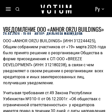
Ру
УВЕДОМЛЕНИЕ ООО «ANHOR ORZU BUILDINGS»
26.03.2026 - 15:08
АВТОР:
ДИЛЬНОЗА МАХМУДОВА
ООО «ANHOR ORZU BUILDINGS» (ИНН 312244425),
Общим собранием участников от «19» марта 2026 года
было принято решение о реорганизации Общества в
форме присоединения к СП ООО «BREEZE
DEVELOPMENT» (ИНН: 312180238), в связи с чем
уведомляет о своем решении о реорганизации всех
кредиторов и иных заинтересованных лиц,
получивших уведомление.
Учитывая требования ст.49 Закона Республики
Узбекистан №310-II от 06.12.2001г. «Об обществах с
ограниченной ответственностью» у кредиторов
имеется право в течении 30 дней с даты направления