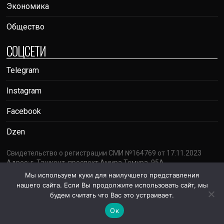
Экономика
Общество
СОЦСЕТИ
Telegram
Instagram
Facebook
Dzen
Свидетельство о регистрации СМИ №164769 от 17.11.2023
Адрес: г. Ташкент, проспект Амира Темура, 95А
Почта:
votumrating@gmail.com
Мы используем куки для наилучшего представления
18+
нашего сайта. Если Вы продолжите использовать сайт, мы
будем считать что Вас это устраивает.
Ок
©
2026
Votum.uz
Все права защищены.