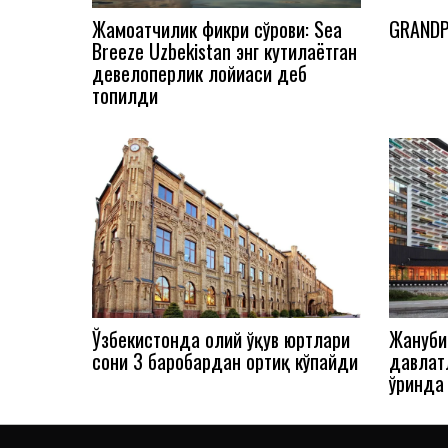
Жамоатчилик фикри сўрови: Sea
GRANDP
Breeze Uzbekistan энг кутилаётган
девелоперлик лойиҳаси деб
топилди
Ўзбекистонда олий ўқув юртлари
Жануби
сони 3 баробардан ортиқ кўпайди
давлат
ўринда