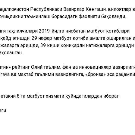
ақалпоғистон Республикаси Вазирлар Кенгаши, вилоятлар 
очиқликни таъминлаш борасидаги фаолияти баҳоланди.
и таҳлилчилари 2019-йилга нисбатан матбуот котиблари
қайд этишди. 29 нафар матбуот котиби амалга оширилган
ижаларга эришди, 39 киши қониқарли натижаларга эришди.
аҳоланган.
лтин» рейтинг Олий таълим, фан ва инновациялар вазирлиг
гача ва мактаб таълими вазирлигига, «бронза» эса рақамли
такчи 8 та матбуот хизмати қуйидагилардан иборат:
иги