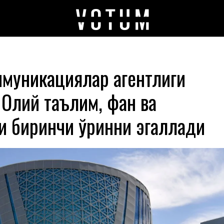
ммуникациялар агентлиги
 Олий таълим, фан ва
и биринчи ўринни эгаллади