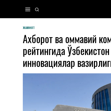
ЖАМИЯТ
Ахборот ва оммавий ко
рейтингида Ўзбекистон
инновациялар вазирлиг