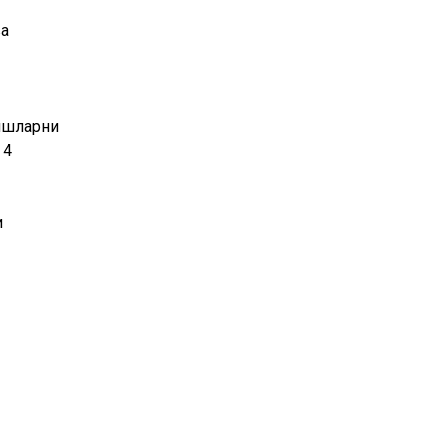
ва
 ишларни
 4
и