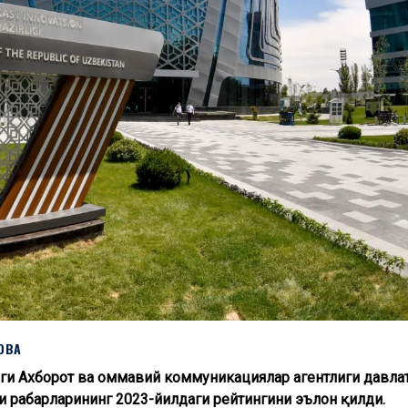
ОВА
аги Ахборот ва оммавий коммуникациялар агентлиги давла
и раҳбарларининг 2023-йилдаги рейтингини эълон қилди.