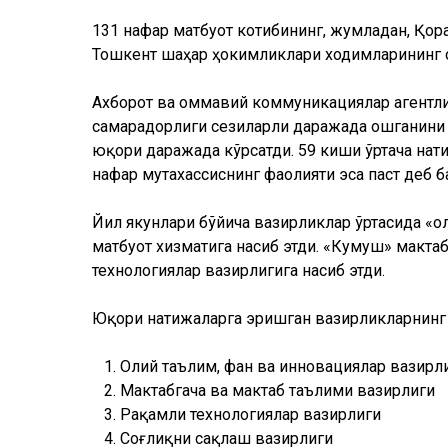
131 нафар матбуот котибининг, жумладан, Қор
Тошкент шаҳар ҳокимликлари ходимларининг 
Ахборот ва оммавий коммуникациялар агентлиг
самарадорлиги сезиларли даражада ошганини 
юқори даражада кўрсатди. 59 киши ўртача нат
нафар мутахассиснинг фаолияти эса паст деб б
Йил якунлари бўйича вазирликлар ўртасида «о
матбуот хизматига насиб этди. «Кумуш» мактаб
технологиялар вазирлигига насиб этди.
Юқори натижаларга эришган вазирликларнинг е
Олий таълим, фан ва инновациялар вазирл
Мактабгача ва мактаб таълими вазирлиги
Рақамли технологиялар вазирлиги
Соғлиқни сақлаш вазирлиги