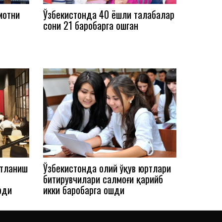
мотни
Ўзбекистонда 40 ёшли талабалар
сони 21 баробарга ошган
атланиш
Ўзбекистонда олий ўқув юртлари
битирувчилари салмоғи қарийб
рди
икки баробарга ошди