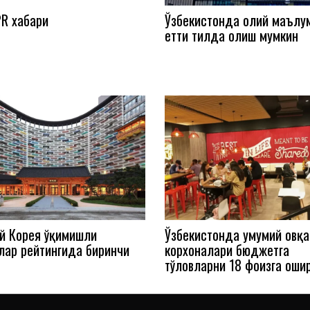
R хабари
Ўзбекистонда олий маълу
етти тилда олиш мумкин
й Корея ўқимишли
Ўзбекистонда умумий овқ
лар рейтингида биринчи
корхоналари бюджетга
тўловларни 18 фоизга оши