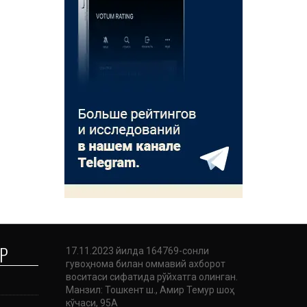
Р
17.11.2023 йилда 164769-сонли
гувоҳнома билан оммавий ахборот
воситаси сифатида рўйхатга олинган.
Манзил: Тошкент ш., Амир Темур шоҳ
кўчаси, 95А