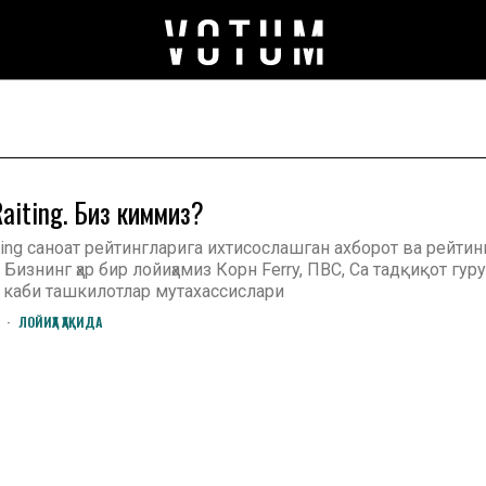
aiting. Биз киммиз?
ting саноат рейтингларига ихтисослашган ахборот ва рейтин
 Бизнинг ҳар бир лойиҳамиз Корн Ferry, ПВC, Cа тадқиқот гуру
 каби ташкилотлар мутахассислари
ЛОЙИҲА ҲАҚИДА
4