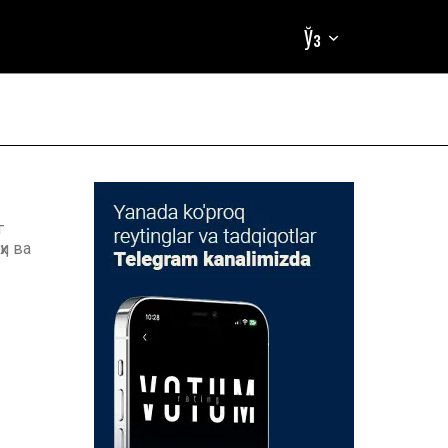
Ўз
г
ҳи ва