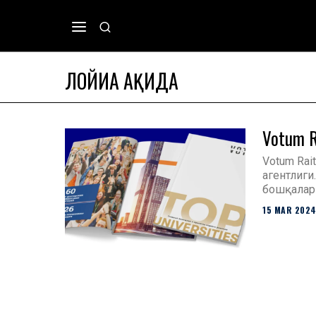
ЛОЙИҲА ҲАҚИДА
Votum R
Votum Rai
агентлиги.
бошқалар
15 MAR 202