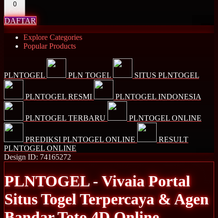
0
Cart
DAFTAR
Explore Categories
Popular Products
PLNTOGEL
PLN TOGEL
SITUS PLNTOGEL
PLNTOGEL RESMI
PLNTOGEL INDONESIA
PLNTOGEL TERBARU
PLNTOGEL ONLINE
PREDIKSI PLNTOGEL ONLINE
RESULT
PLNTOGEL ONLINE
Design ID: 74165272
PLNTOGEL - Vivaia Portal
Situs Togel Terpercaya & Agen
Bandar Toto 4D Online