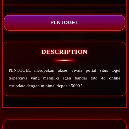
PLNTOGEL
DESCRIPTION
PLNTOGEL merupakan akses vivaia portal situs togel
terpercaya yang memiliki agen bandar toto 4d online
terupdate dengan minimal deposit 5000.'