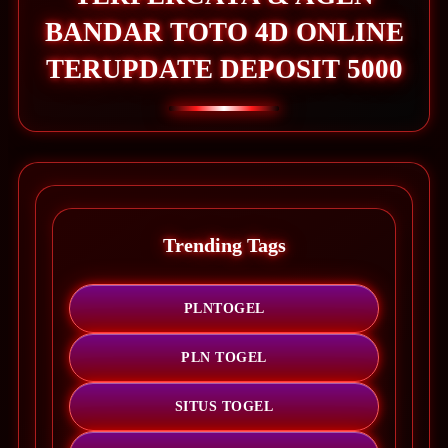
BANDAR TOTO 4D ONLINE
TERUPDATE DEPOSIT 5000
Trending Tags
PLNTOGEL
PLN TOGEL
SITUS TOGEL