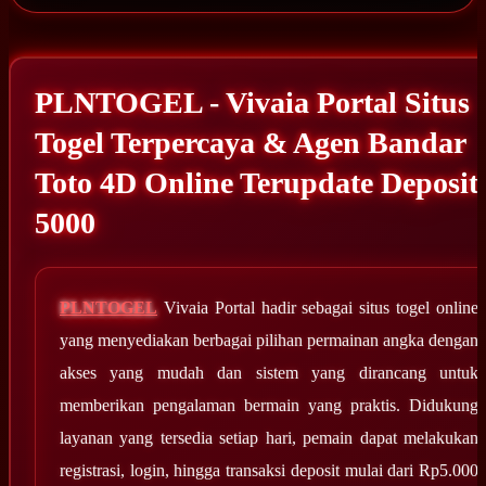
PLNTOGEL - Vivaia Portal Situs
Togel Terpercaya & Agen Bandar
Toto 4D Online Terupdate Deposit
5000
PLNTOGEL
Vivaia Portal hadir sebagai situs togel online
yang menyediakan berbagai pilihan permainan angka dengan
akses yang mudah dan sistem yang dirancang untuk
memberikan pengalaman bermain yang praktis. Didukung
layanan yang tersedia setiap hari, pemain dapat melakukan
registrasi, login, hingga transaksi deposit mulai dari Rp5.000