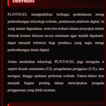
Informasi
PLNTOGEL menghadirkan berbagai pembahasan mengen
perkembangan teknologi website, pembaruan platform digital, isti
yang umum digunakan, serta tren terbaru dalam penyajian informa
Seluruh konten disusun secara sistematis agar mudah dipahami 
dapat menjadi referensi bagi pembaca yang ingin mengik
perkembangan dunia digital.
Selain membahas teknologi, PLNTOGEL juga mengulas to
seperti desain antarmuka (UI), pengalaman pengguna (UX), struk
navigasi, hingga optimasi performa website. Faktor-faktor terse
menjadi bagian penting dalam menciptakan pengalam
penggunaan yang lebih nyaman.