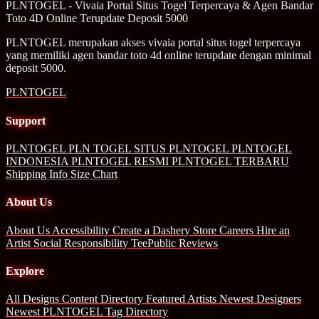
PLNTOGEL - Vivaia Portal Situs Togel Terpercaya & Agen Bandar
Toto 4D Online Terupdate Deposit 5000
PLNTOGEL merupakan akses vivaia portal situs togel terpercaya
yang memiliki agen bandar toto 4d online terupdate dengan minimal
deposit 5000.
PLNTOGEL
Support
PLNTOGEL
PLN TOGEL
SITUS PLNTOGEL
PLNTOGEL
INDONESIA
PLNTOGEL RESMI
PLNTOGEL TERBARU
Shipping Info
Size Chart
About Us
About Us
Accessibility
Create a Dashery Store
Careers
Hire an
Artist
Social Responsibility
TeePublic Reviews
Explore
All Designs
Content Directory
Featured Artists
Newest Designers
Newest PLNTOGEL
Tag Directory