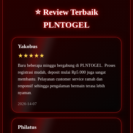
⭐ Review Terbaik
PLNTOGEL
Yakobus
★★★★★
Baru beberapa minggu bergabung di PLNTOGEL. Proses
registrasi mudah, deposit mulai Rp5.000 juga sangat
membantu. Pelayanan customer service ramah dan
responsif sehingga pengalaman bermain terasa lebih
nyaman.
2026-14-07
Philatus