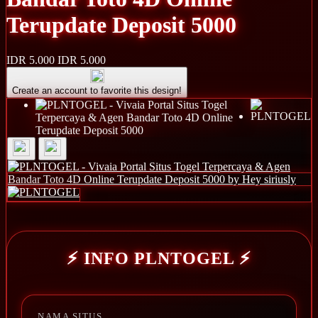
Terupdate Deposit 5000
IDR 5.000
IDR 5.000
Create an account to favorite this design!
⚡ INFO PLNTOGEL ⚡
NAMA SITUS