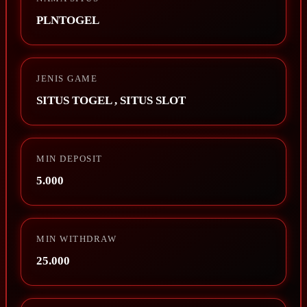
PLNTOGEL
JENIS GAME
SITUS TOGEL , SITUS SLOT
MIN DEPOSIT
5.000
MIN WITHDRAW
25.000