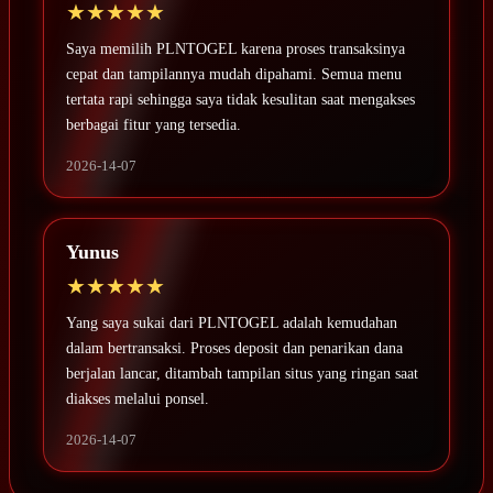
★★★★★
Saya memilih PLNTOGEL karena proses transaksinya
cepat dan tampilannya mudah dipahami. Semua menu
tertata rapi sehingga saya tidak kesulitan saat mengakses
berbagai fitur yang tersedia.
2026-14-07
Yunus
★★★★★
Yang saya sukai dari PLNTOGEL adalah kemudahan
dalam bertransaksi. Proses deposit dan penarikan dana
berjalan lancar, ditambah tampilan situs yang ringan saat
diakses melalui ponsel.
2026-14-07