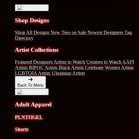
Shop Designs
Shop All Designs
New Tees on Sale
Newest Designers
Tag
Directory
Artist Collections
Featured Designers
Artists to Watch
Creators to Watch
AAPI
Artists
BIPOC Artists
Black Artists
Celebrate Women Artists
LGBTQIA Artists
Ukrainian Artists
Back To Menu
Adult Apparel
PLNTOGEL
Shorts