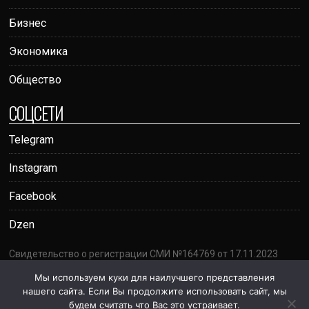
Бизнес
Экономика
Общество
СОЦСЕТИ
Telegram
Instagram
Facebook
Dzen
Свидетельство о регистрации СМИ №164769 от 17.11.2023
Адрес: г. Ташкент, проспект Амира Темура, 95А
Мы используем куки для наилучшего представления
Почта:
votumrating@gmail.com
нашего сайта. Если Вы продолжите использовать сайт, мы
18+
будем считать что Вас это устраивает.