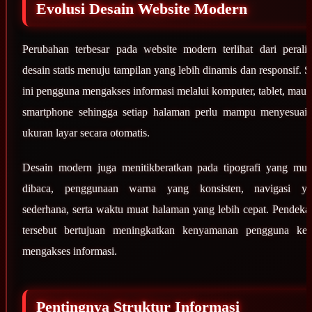
Evolusi Desain Website Modern
Perubahan terbesar pada website modern terlihat dari perali
desain statis menuju tampilan yang lebih dinamis dan responsif. S
ini pengguna mengakses informasi melalui komputer, tablet, mau
smartphone sehingga setiap halaman perlu mampu menyesuai
ukuran layar secara otomatis.
Desain modern juga menitikberatkan pada tipografi yang mu
dibaca, penggunaan warna yang konsisten, navigasi ya
sederhana, serta waktu muat halaman yang lebih cepat. Pendeka
tersebut bertujuan meningkatkan kenyamanan pengguna ket
mengakses informasi.
Pentingnya Struktur Informasi