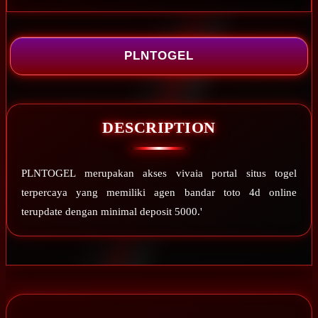
PLNTOGEL
DESCRIPTION
PLNTOGEL merupakan akses vivaia portal situs togel
terpercaya yang memiliki agen bandar toto 4d online
terupdate dengan minimal deposit 5000.'