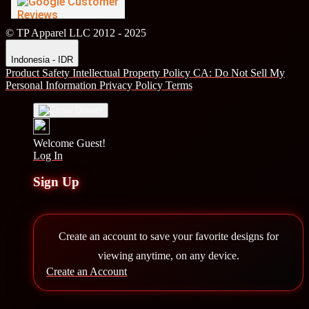
© TP Apparel LLC 2012 - 2025
Indonesia - IDR
Product Safety
Intellectual Property Policy
CA: Do Not Sell My
Personal Information
Privacy Policy
Terms
Welcome Guest!
Log In
Sign Up
Create an account to save your favorite designs for
viewing anytime, on any device.
Create an Account