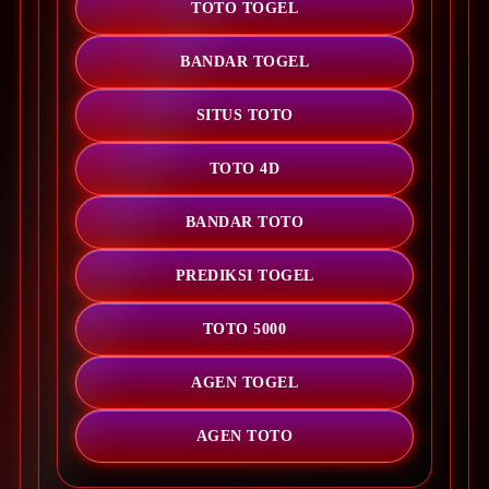
TOTO TOGEL
BANDAR TOGEL
SITUS TOTO
TOTO 4D
BANDAR TOTO
PREDIKSI TOGEL
TOTO 5000
AGEN TOGEL
AGEN TOTO