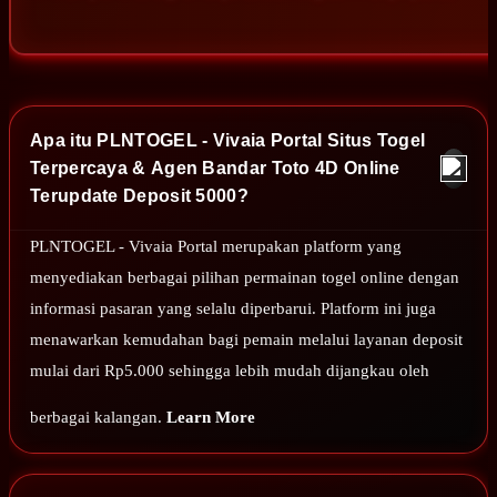
Apa itu PLNTOGEL - Vivaia Portal Situs Togel
Terpercaya & Agen Bandar Toto 4D Online
Terupdate Deposit 5000?
PLNTOGEL - Vivaia Portal merupakan platform yang
menyediakan berbagai pilihan permainan togel online dengan
informasi pasaran yang selalu diperbarui. Platform ini juga
menawarkan kemudahan bagi pemain melalui layanan deposit
mulai dari Rp5.000 sehingga lebih mudah dijangkau oleh
berbagai kalangan.
Learn More