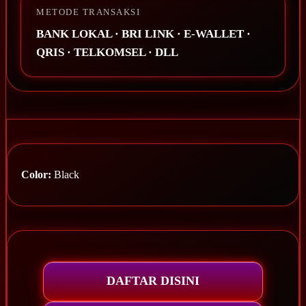
METODE TRANSAKSI
BANK LOKAL · BRI LINK · E-WALLET ·
QRIS · TELKOMSEL · DLL
Color:
Black
DAFTAR DISINI