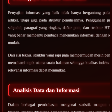
Penyajian informasi yang baik tidak hanya bergantung pada 
artikel, tetapi juga pada struktur penulisannya. Penggunaan jud
subjudul, paragraf yang ringkas, daftar poin, dan struktur H
yang benar membantu pembaca menemukan informasi dengan le
mudah.
Dari sisi teknis, struktur yang rapi juga mempermudah mesin penc
memahami topik utama suatu halaman sehingga kualitas indeks 
relevansi informasi dapat meningkat.
Analisis Data dan Informasi
Dalam berbagai pembahasan mengenai statistik maupun d