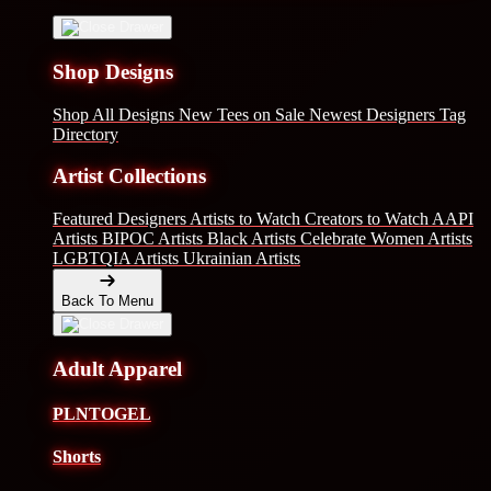
Shop Designs
Shop All Designs
New Tees on Sale
Newest Designers
Tag
Directory
Artist Collections
Featured Designers
Artists to Watch
Creators to Watch
AAPI
Artists
BIPOC Artists
Black Artists
Celebrate Women Artists
LGBTQIA Artists
Ukrainian Artists
Back To Menu
Adult Apparel
PLNTOGEL
Shorts