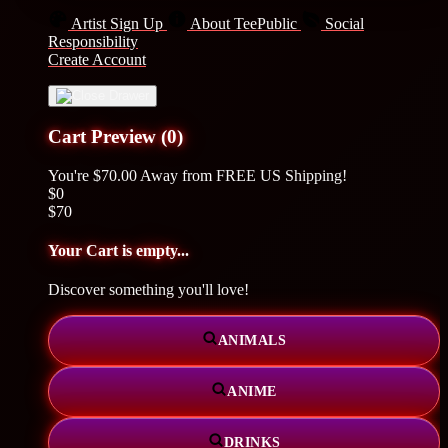
Artist Sign Up
About TeePublic
Social
Responsibility
Create Account
Cart Preview (0)
You're
$70.00
Away from
FREE US Shipping!
$0
$70
Your Cart is empty...
Discover something you'll love!
ANIMALS
ANIME
DRINKS