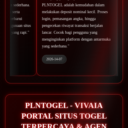
na.
PLNTOGEL adalah kemudahan dalam
sejauh ini cukup ba
melakukan deposit nominal kecil. Proses
mudah dipahami ba
login, pemasangan angka, hingga
baru. Selain itu, pr
tus
pengecekan riwayat transaksi berjalan
berlangsung cepat s
."
lancar. Cocok bagi pengguna yang
menunggu terlalu la
menginginkan platform dengan antarmuka
bermain."
yang sederhana."
2026-14-07
2026-14-07
PLNTOGEL - VIVAIA
PORTAL SITUS TOGEL
TERPERCAYA & AGEN