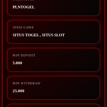
PLNTOGEL
JENIS GAME
SITUS TOGEL , SITUS SLOT
MIN DEPOSIT
5.000
MIN WITHDRAW
25.000