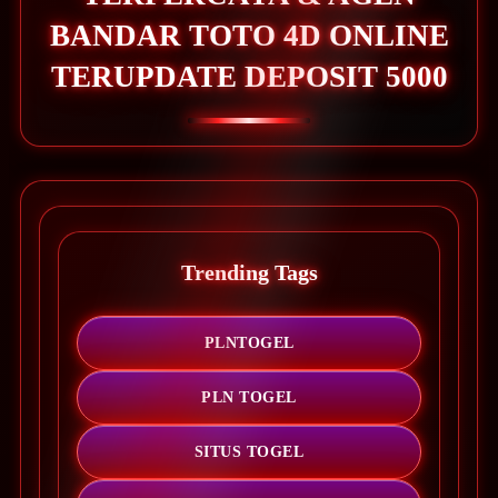
BANDAR TOTO 4D ONLINE
TERUPDATE DEPOSIT 5000
Trending Tags
PLNTOGEL
PLN TOGEL
SITUS TOGEL