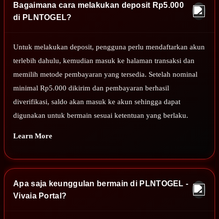
Bagaimana cara melakukan deposit Rp5.000
di PLNTOGEL?
Untuk melakukan deposit, pengguna perlu mendaftarkan akun
terlebih dahulu, kemudian masuk ke halaman transaksi dan
memilih metode pembayaran yang tersedia. Setelah nominal
minimal Rp5.000 dikirim dan pembayaran berhasil
diverifikasi, saldo akan masuk ke akun sehingga dapat
digunakan untuk bermain sesuai ketentuan yang berlaku.
Learn More
Apa saja keunggulan bermain di PLNTOGEL -
Vivaia Portal?