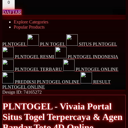
0
Cart
DAFTAR
Explore Categories
Popular Products
PLNTOGEL
PLN TOGEL
SITUS PLNTOGEL
PLNTOGEL RESMI
PLNTOGEL INDONESIA
PLNTOGEL TERBARU
PLNTOGEL ONLINE
PREDIKSI PLNTOGEL ONLINE
RESULT
PLNTOGEL ONLINE
Design ID: 74165272
PLNTOGEL - Vivaia Portal
Situs Togel Terpercaya & Agen
Bandar Toto 4D Online