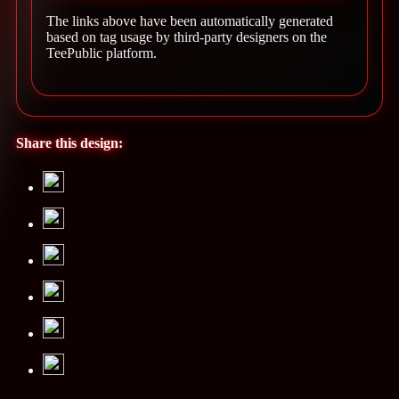
The links above have been automatically generated
based on tag usage by third-party designers on the
TeePublic platform.
Share this design: