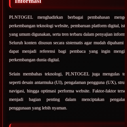
Informasi
PLNTOGEL menghadirkan berbagai pembahasan mengen
perkembangan teknologi website, pembaruan platform digital, isti
yang umum digunakan, serta tren terbaru dalam penyajian informa
Seluruh konten disusun secara sistematis agar mudah dipahami 
dapat menjadi referensi bagi pembaca yang ingin mengik
perkembangan dunia digital.
Selain membahas teknologi, PLNTOGEL juga mengulas to
seperti desain antarmuka (UI), pengalaman pengguna (UX), struk
navigasi, hingga optimasi performa website. Faktor-faktor terse
menjadi bagian penting dalam menciptakan pengalam
penggunaan yang lebih nyaman.