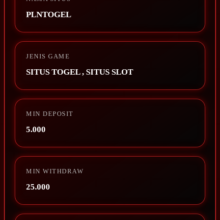
PLNTOGEL
JENIS GAME
SITUS TOGEL , SITUS SLOT
MIN DEPOSIT
5.000
MIN WITHDRAW
25.000