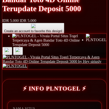
Terupdate Deposit 5000
IDR 5.000
IDR 5.000
Create an account to favorite this design!
⚡ INFO PLNTOGEL ⚡
NAMA SITUS