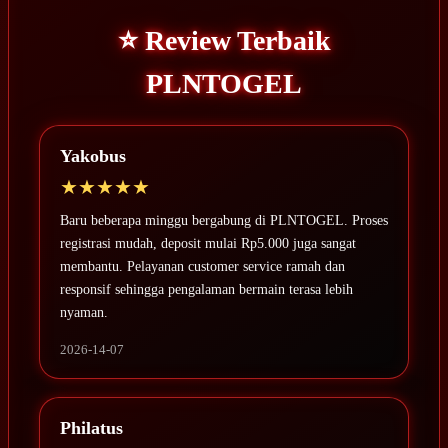
⭐ Review Terbaik
PLNTOGEL
Yakobus
★★★★★
Baru beberapa minggu bergabung di PLNTOGEL. Proses
registrasi mudah, deposit mulai Rp5.000 juga sangat
membantu. Pelayanan customer service ramah dan
responsif sehingga pengalaman bermain terasa lebih
nyaman.
2026-14-07
Philatus