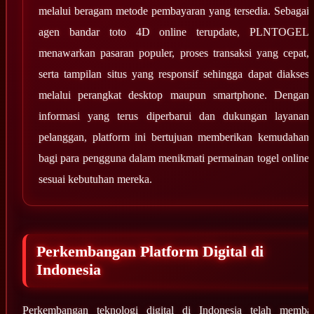
melalui beragam metode pembayaran yang tersedia. Sebagai
agen bandar toto 4D online terupdate, PLNTOGEL
menawarkan pasaran populer, proses transaksi yang cepat,
serta tampilan situs yang responsif sehingga dapat diakses
melalui perangkat desktop maupun smartphone. Dengan
informasi yang terus diperbarui dan dukungan layanan
pelanggan, platform ini bertujuan memberikan kemudahan
bagi para pengguna dalam menikmati permainan togel online
sesuai kebutuhan mereka.
Perkembangan Platform Digital di
Indonesia
Perkembangan teknologi digital di Indonesia telah memb