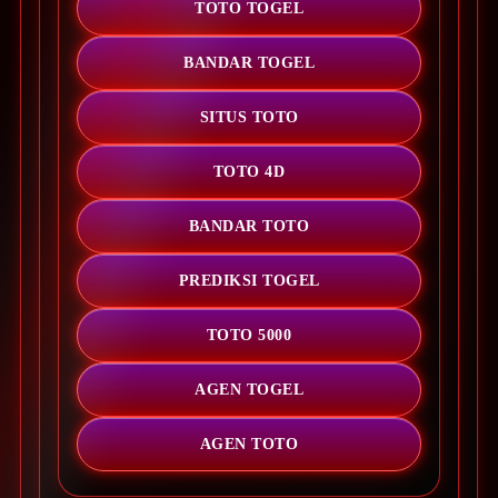
TOTO TOGEL
BANDAR TOGEL
SITUS TOTO
TOTO 4D
BANDAR TOTO
PREDIKSI TOGEL
TOTO 5000
AGEN TOGEL
AGEN TOTO