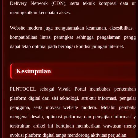
Delivery Network (CDN), serta teknik kompresi data un
meningkatkan kecepatan akses.
Website modern juga mengutamakan keamanan, aksesibilitas, 
kompatibilitas lintas perangkat sehingga pengalaman pengg
dapat tetap optimal pada berbagai kondisi jaringan internet.
Kesimpulan
PLNTOGEL sebagai Vivaia Portal membahas perkembang
platform digital dari sisi teknologi, struktur informasi, pengala
pengguna, serta inovasi website modern. Melalui pembaha
mengenai desain, optimasi performa, dan penyajian informasi y
terstruktur, artikel ini bertujuan memberikan wawasan menge
evolusi platform digital tanpa mendorong aktivitas perjudian.