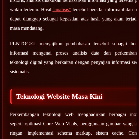
historis, analisis dilakukan berdasarkan informasi yang tersedia p
waktu tertentu. Hasil
"analisis"
tersebut bersifat informatif dan ti
dapat dianggap sebagai kepastian atas hasil yang akan terjadi
masa mendatang.
PLNTOGEL menyajikan pembahasan tersebut sebagai bent
informasi mengenai proses analisis data dan perkemban
teknologi digital yang berkaitan dengan penyajian informasi sec
sistematis.
Teknologi Website Masa Kini
Perkembangan teknologi web menghadirkan berbagai inov
seperti optimasi Core Web Vitals, penggunaan gambar yang le
ringan, implementasi schema markup, sistem cache, Cont