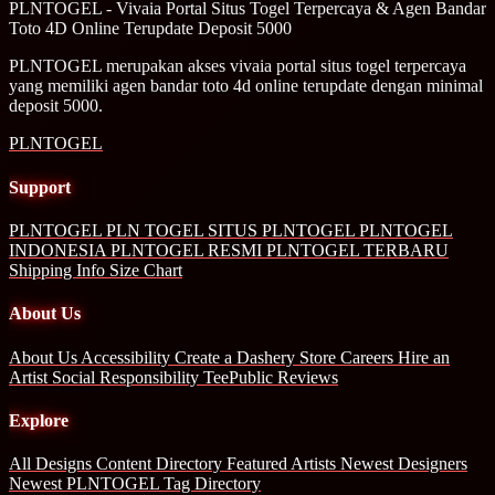
PLNTOGEL - Vivaia Portal Situs Togel Terpercaya & Agen Bandar
Toto 4D Online Terupdate Deposit 5000
PLNTOGEL merupakan akses vivaia portal situs togel terpercaya
yang memiliki agen bandar toto 4d online terupdate dengan minimal
deposit 5000.
PLNTOGEL
Support
PLNTOGEL
PLN TOGEL
SITUS PLNTOGEL
PLNTOGEL
INDONESIA
PLNTOGEL RESMI
PLNTOGEL TERBARU
Shipping Info
Size Chart
About Us
About Us
Accessibility
Create a Dashery Store
Careers
Hire an
Artist
Social Responsibility
TeePublic Reviews
Explore
All Designs
Content Directory
Featured Artists
Newest Designers
Newest PLNTOGEL
Tag Directory