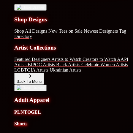
Shop Designs
Shop All Designs
New Tees on Sale
Newest Designers
Tag
Directory
Artist Collections
Featured Designers
Artists to Watch
Creators to Watch
AAPI
Artists
BIPOC Artists
Black Artists
Celebrate Women Artists
LGBTQIA Artists
Ukrainian Artists
Back To Menu
Adult Apparel
PLNTOGEL
Shorts