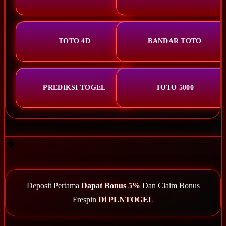
TOTO 4D
BANDAR TOTO
PREDIKSI TOGEL
TOTO 5000
Deposit Pertama
Dapat Bonus 5%
Dan Claim Bonus
Frespin
Di PLNTOGEL