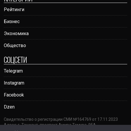
Рейтинги
Бизнес
Экономика
Общество
СОЦСЕТИ
Telegram
Instagram
Facebook
Dzen
Свидетельство о регистрации СМИ №164769 от 17.11.2023
Адрес: г. Ташкент, проспект Амира Темура, 95А
Почта:
votumrating@gmail.com