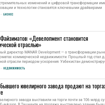
 стремительных изменений и цифровой трансформации им
новации и технологии становятся ключевыми драйверами
БИЗНЕС
Файзиматов: «Девелопмент становится
ической отраслью»
ный директор MANAR Development — о трансформации рын
рматах коммерческой недвижимости. Прошлый год стал д
ной отрасли периодом ускорения. Узбекистан демонстриру
НЕДВИЖИМОСТЬ
бывшего ювелирного завода продают на торга
те
елирного завода выставили на торги почти за 106 млрд су
E-auksion. В Ташкенте на продажу выставлено здание быв