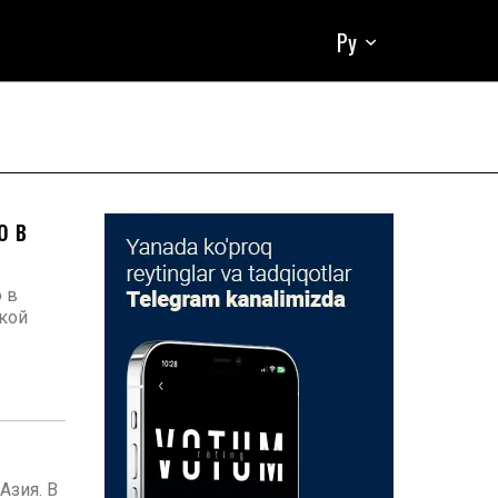
Ру
о в
 в
ской
Азия. В