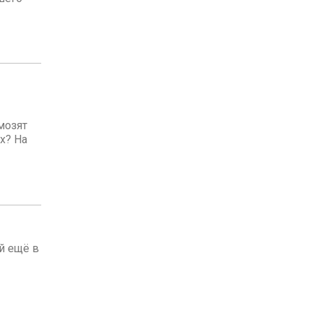
мозят
х? На
й ещё в