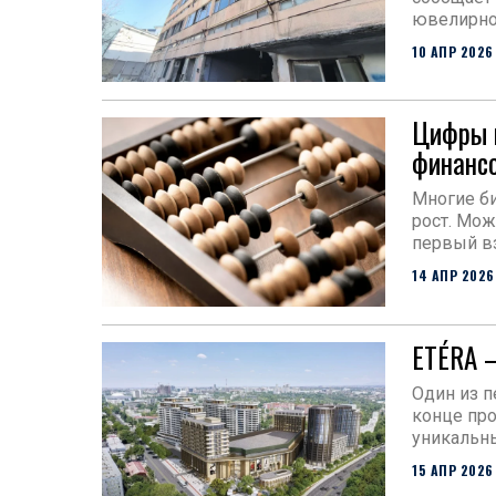
ювелирно
10 АПР 2026
Цифры н
финанс
Многие би
рост. Мож
первый в
14 АПР 2026
ETÉRA 
Один из 
конце про
уникальн
15 АПР 2026