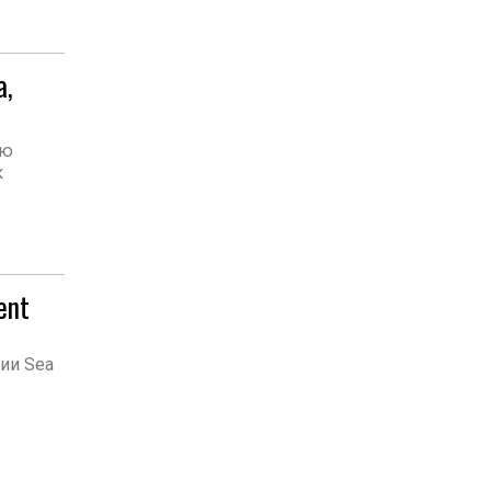
а,
ью
к
ent
ии Sea