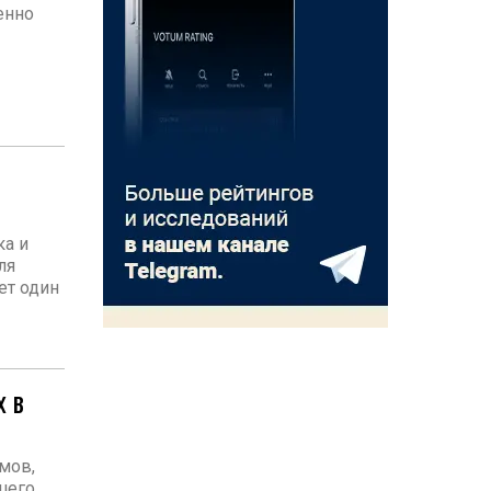
енно
ка и
ля
ет один
х в
мов,
шего