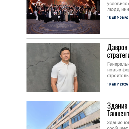
условиях
люди, ин
15 АПР 2026
Даврон 
стратег
Генераль
новых фо
строитель
13 АПР 2026
Здание 
Ташкен
Здание юв
сообщает 