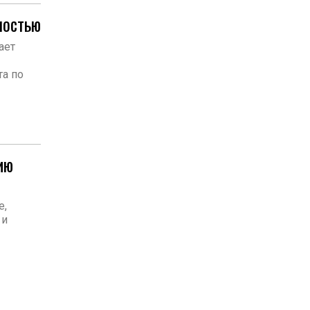
мостью
ает
та по
ию
е,
 и