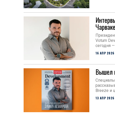
Интервь
Чарваке
Президент
Votum Dev
сегодня —
16 АПР 2026
Вышел в
Специаль
рассказыв
Breeze и 
13 АПР 2026