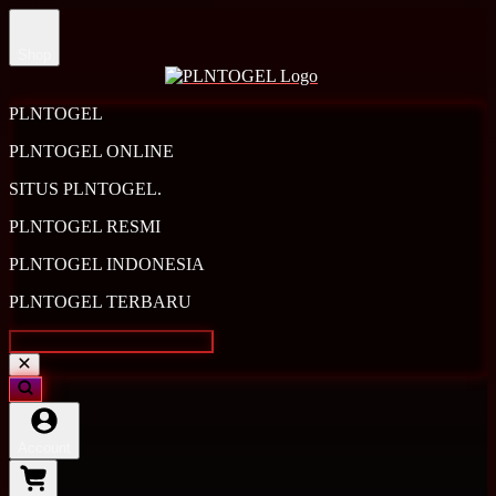
Shop
PLNTOGEL
PLNTOGEL ONLINE
SITUS PLNTOGEL.
PLNTOGEL RESMI
PLNTOGEL INDONESIA
PLNTOGEL TERBARU
Account