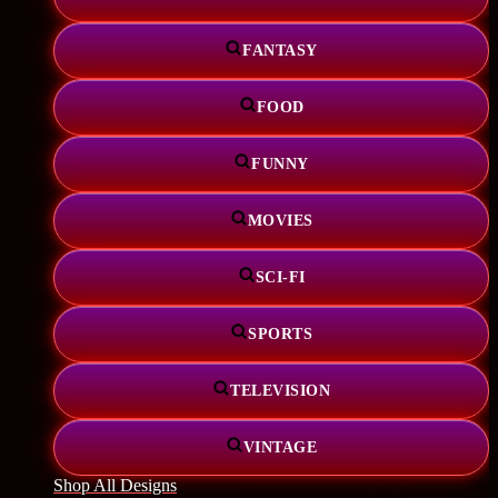
FANTASY
FOOD
FUNNY
MOVIES
SCI-FI
SPORTS
TELEVISION
VINTAGE
Shop All Designs