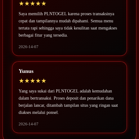
★★★★★
Saya memilih PLNTOGEL karena proses transaksinya
cepat dan tampilannya mudah dipahami. Semua menu
tertata rapi sehingga saya tidak kesulitan saat mengakses
berbagai fitur yang tersedia.
2026-14-07
Yunus
★★★★★
Yang saya sukai dari PLNTOGEL adalah kemudahan
dalam bertransaksi. Proses deposit dan penarikan dana
berjalan lancar, ditambah tampilan situs yang ringan saat
diakses melalui ponsel.
2026-14-07