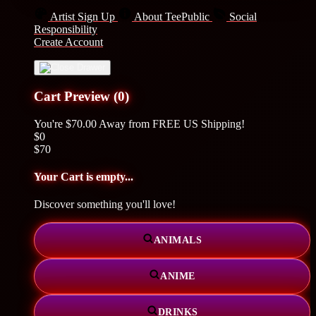
Artist Sign Up
About TeePublic
Social
Responsibility
Create Account
Cart Preview (0)
You're
$70.00
Away from
FREE US Shipping!
$0
$70
Your Cart is empty...
Discover something you'll love!
ANIMALS
ANIME
DRINKS