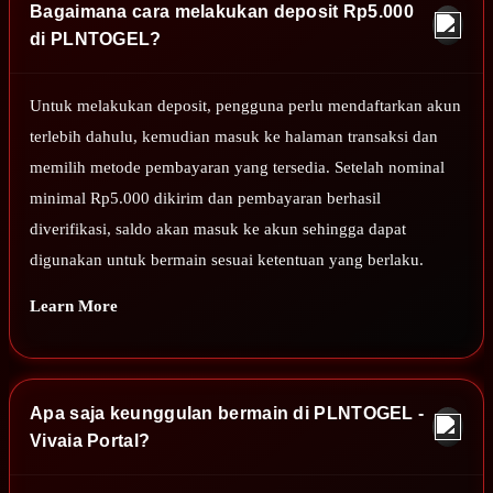
Bagaimana cara melakukan deposit Rp5.000
di PLNTOGEL?
Untuk melakukan deposit, pengguna perlu mendaftarkan akun
terlebih dahulu, kemudian masuk ke halaman transaksi dan
memilih metode pembayaran yang tersedia. Setelah nominal
minimal Rp5.000 dikirim dan pembayaran berhasil
diverifikasi, saldo akan masuk ke akun sehingga dapat
digunakan untuk bermain sesuai ketentuan yang berlaku.
Learn More
Apa saja keunggulan bermain di PLNTOGEL -
Vivaia Portal?