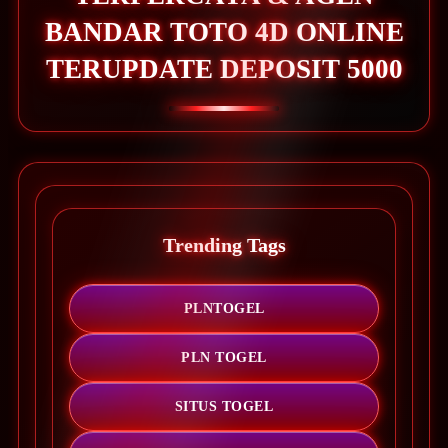
BANDAR TOTO 4D ONLINE
TERUPDATE DEPOSIT 5000
Trending Tags
PLNTOGEL
PLN TOGEL
SITUS TOGEL