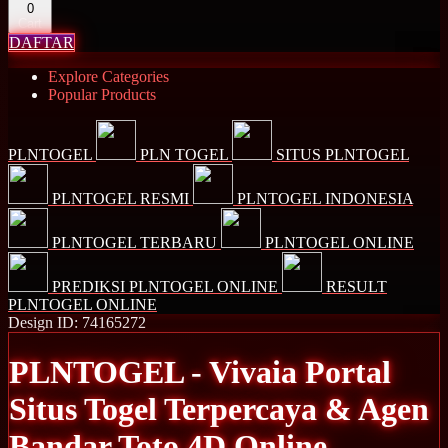
0
Cart
DAFTAR
Explore Categories
Popular Products
PLNTOGEL
PLN TOGEL
SITUS PLNTOGEL
PLNTOGEL RESMI
PLNTOGEL INDONESIA
PLNTOGEL TERBARU
PLNTOGEL ONLINE
PREDIKSI PLNTOGEL ONLINE
RESULT
PLNTOGEL ONLINE
Design ID: 74165272
PLNTOGEL - Vivaia Portal
Situs Togel Terpercaya & Agen
Bandar Toto 4D Online