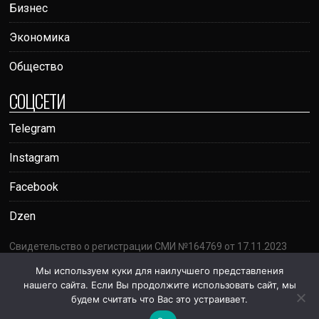
Бизнес
Экономика
Общество
СОЦСЕТИ
Telegram
Instagram
Facebook
Dzen
Свидетельство о регистрации СМИ №164769 от 17.11.2023
Адрес: г. Ташкент, проспект Амира Темура, 95А
Мы используем куки для наилучшего представления
Почта:
votumrating@gmail.com
нашего сайта. Если Вы продолжите использовать сайт, мы
18+
будем считать что Вас это устраивает.