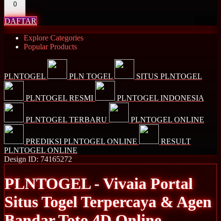
0
Cart
DAFTAR
Explore Categories
Popular Products
PLNTOGEL
PLN TOGEL
SITUS PLNTOGEL
PLNTOGEL RESMI
PLNTOGEL INDONESIA
PLNTOGEL TERBARU
PLNTOGEL ONLINE
PREDIKSI PLNTOGEL ONLINE
RESULT
PLNTOGEL ONLINE
Design ID: 74165272
PLNTOGEL - Vivaia Portal
Situs Togel Terpercaya & Agen
Bandar Toto 4D Online