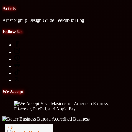
Artists
Artist Signup
Design Guide
TeePublic Blog
Follow Us
We Accept