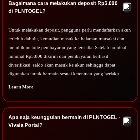
Bagaimana cara melakukan deposit Rp5.000
di PLNTOGEL?
Untuk melakukan deposit, pengguna perlu mendaftarkan akun
terlebih dahulu, kemudian masuk ke halaman transaksi dan
memilih metode pembayaran yang tersedia. Setelah nominal
minimal Rp5.000 dikirim dan pembayaran berhasil
diverifikasi, saldo akan masuk ke akun sehingga dapat
digunakan untuk bermain sesuai ketentuan yang berlaku.
Learn More
Apa saja keunggulan bermain di PLNTOGEL -
Vivaia Portal?