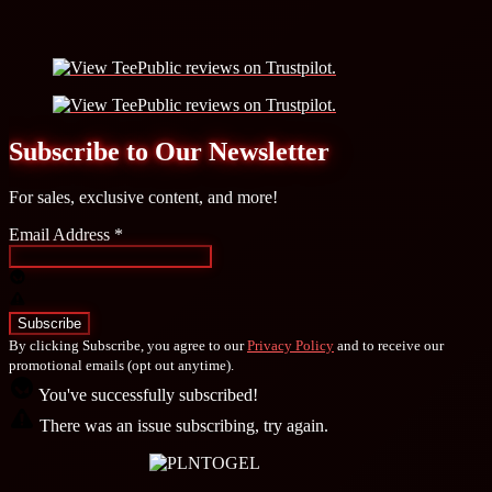
Subscribe to Our Newsletter
For sales, exclusive content, and more!
Email Address
*
By clicking Subscribe, you agree to our
Privacy Policy
and to receive our
promotional emails (opt out anytime).
You've successfully subscribed!
There was an issue subscribing, try again.