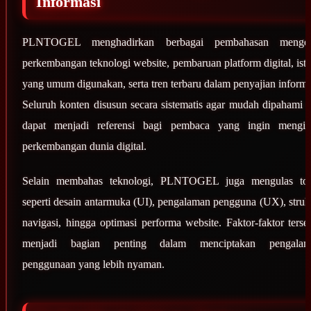
Informasi
PLNTOGEL menghadirkan berbagai pembahasan mengen
perkembangan teknologi website, pembaruan platform digital, isti
yang umum digunakan, serta tren terbaru dalam penyajian informa
Seluruh konten disusun secara sistematis agar mudah dipahami 
dapat menjadi referensi bagi pembaca yang ingin mengik
perkembangan dunia digital.
Selain membahas teknologi, PLNTOGEL juga mengulas to
seperti desain antarmuka (UI), pengalaman pengguna (UX), struk
navigasi, hingga optimasi performa website. Faktor-faktor terse
menjadi bagian penting dalam menciptakan pengalam
penggunaan yang lebih nyaman.