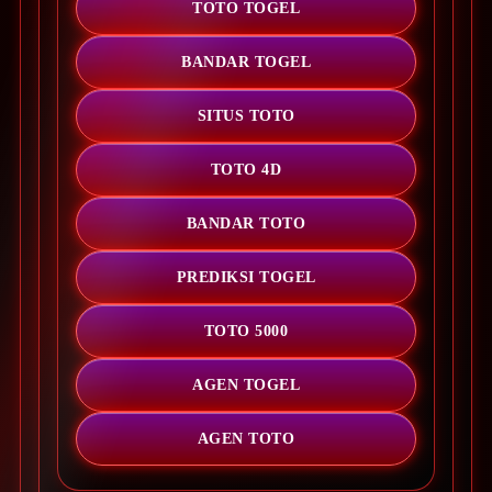
TOTO TOGEL
BANDAR TOGEL
SITUS TOTO
TOTO 4D
BANDAR TOTO
PREDIKSI TOGEL
TOTO 5000
AGEN TOGEL
AGEN TOTO