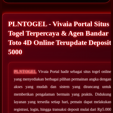
PLNTOGEL - Vivaia Portal Situs
Togel Terpercaya & Agen Bandar
Toto 4D Online Terupdate Deposit
5000
PLNTOGEL
Vivaia Portal hadir sebagai situs togel online
yang menyediakan berbagai pilihan permainan angka dengan
akses yang mudah dan sistem yang dirancang untuk
memberikan pengalaman bermain yang praktis. Didukung
layanan yang tersedia setiap hari, pemain dapat melakukan
registrasi, login, hingga transaksi deposit mulai dari Rp5.000