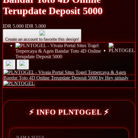
Terupdate Deposit 5000
IDR 5.000
IDR 5.000
Create an account to favorite this design!
⚡ INFO PLNTOGEL ⚡
NAMA SITUS