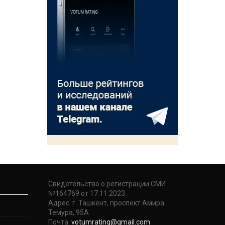
Свидетельство о регистрации СМИ
№164769 от 17.11.2023
Адрес: г. Ташкент, проспект Амира
Темура, 95А
Почта:
votumrating@gmail.com