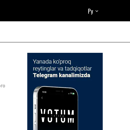
Ру
ого