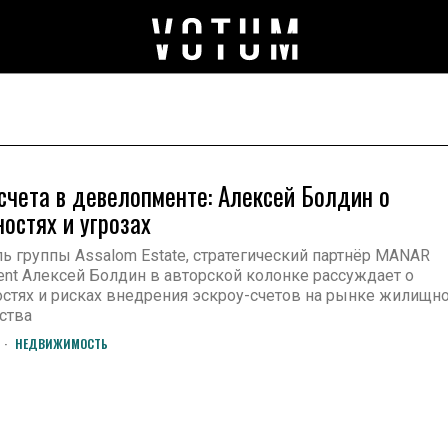
счета в девелопменте: Алексей Болдин о
остях и угрозах
ь группы Assalom Estate, стратегический партнёр MANAR
nt Алексей Болдин в авторской колонке рассуждает о
стях и рисках внедрения эскроу-счетов на рынке жилищн
ства
НЕДВИЖИМОСТЬ