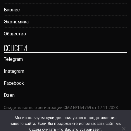
Бизнес
Экономика
Общество
СОЦСЕТИ
Telegram
Instagram
Facebook
Dzen
Свидетельство о регистрации СМИ №164769 от 17.11.2023
Адрес: г. Ташкент, проспект Амира Темура, 95А
Мы используем куки для наилучшего представления
Почта:
votumrating@gmail.com
нашего сайта. Если Вы продолжите использовать сайт, мы
18+
будем считать что Вас это устраивает.