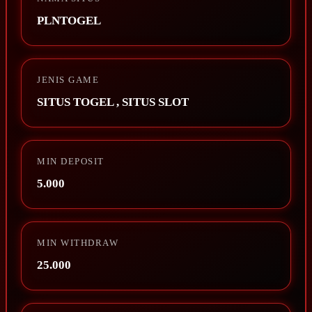
PLNTOGEL
JENIS GAME
SITUS TOGEL , SITUS SLOT
MIN DEPOSIT
5.000
MIN WITHDRAW
25.000