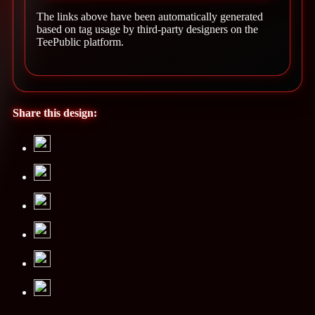
The links above have been automatically generated
based on tag usage by third-party designers on the
TeePublic platform.
Share this design: