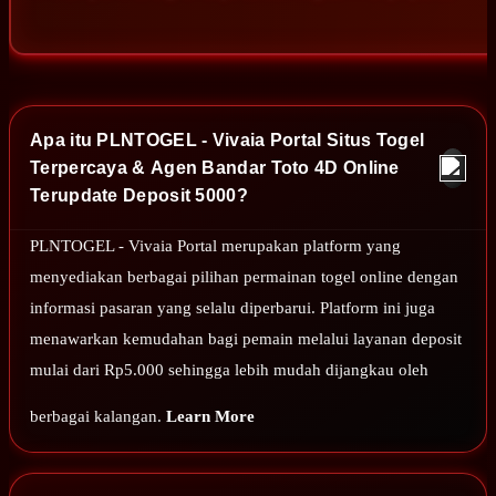
Apa itu PLNTOGEL - Vivaia Portal Situs Togel
Terpercaya & Agen Bandar Toto 4D Online
Terupdate Deposit 5000?
PLNTOGEL - Vivaia Portal merupakan platform yang
menyediakan berbagai pilihan permainan togel online dengan
informasi pasaran yang selalu diperbarui. Platform ini juga
menawarkan kemudahan bagi pemain melalui layanan deposit
mulai dari Rp5.000 sehingga lebih mudah dijangkau oleh
berbagai kalangan.
Learn More