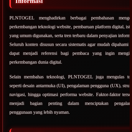
Informasi
PLNTOGEL menghadirkan berbagai pembahasan mengen
perkembangan teknologi website, pembaruan platform digital, isti
yang umum digunakan, serta tren terbaru dalam penyajian informa
Seluruh konten disusun secara sistematis agar mudah dipahami 
dapat menjadi referensi bagi pembaca yang ingin mengik
perkembangan dunia digital.
Selain membahas teknologi, PLNTOGEL juga mengulas to
seperti desain antarmuka (UI), pengalaman pengguna (UX), struk
navigasi, hingga optimasi performa website. Faktor-faktor terse
menjadi bagian penting dalam menciptakan pengalam
penggunaan yang lebih nyaman.