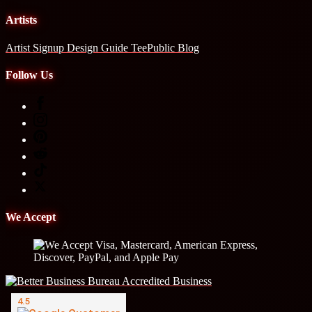
Artists
Artist Signup
Design Guide
TeePublic Blog
Follow Us
We Accept