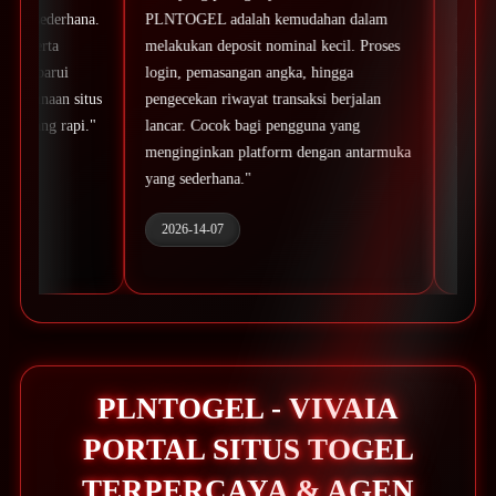
na.
PLNTOGEL adalah kemudahan dalam
sejauh ini cukup ba
melakukan deposit nominal kecil. Proses
mudah dipahami ba
login, pemasangan angka, hingga
baru. Selain itu, pro
tus
pengecekan riwayat transaksi berjalan
berlangsung cepat s
."
lancar. Cocok bagi pengguna yang
menunggu terlalu la
menginginkan platform dengan antarmuka
bermain."
yang sederhana."
2026-14-07
2026-14-07
PLNTOGEL - VIVAIA
PORTAL SITUS TOGEL
TERPERCAYA & AGEN