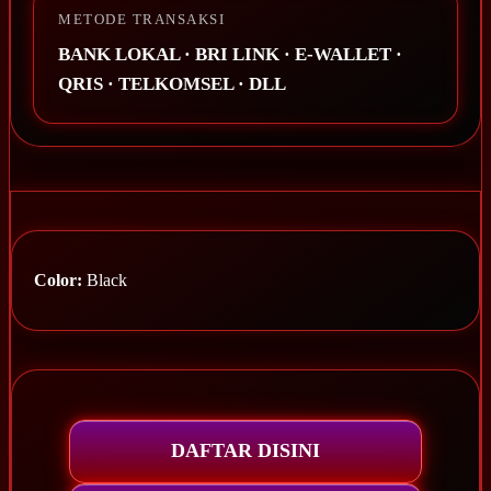
METODE TRANSAKSI
BANK LOKAL · BRI LINK · E-WALLET ·
QRIS · TELKOMSEL · DLL
Color:
Black
DAFTAR DISINI