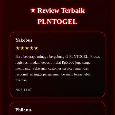
⭐ Review Terbaik
PLNTOGEL
Yakobus
★★★★★
Baru beberapa minggu bergabung di PLNTOGEL. Proses
registrasi mudah, deposit mulai Rp5.000 juga sangat
membantu. Pelayanan customer service ramah dan
responsif sehingga pengalaman bermain terasa lebih
nyaman.
2026-14-07
Philatus