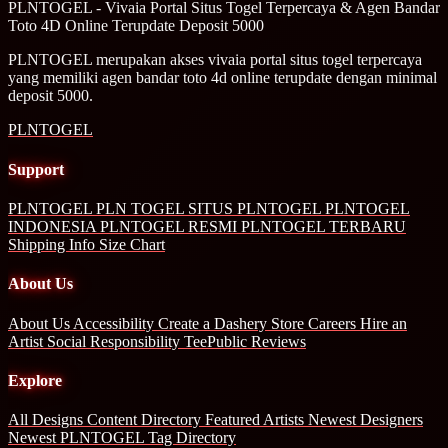
PLNTOGEL - Vivaia Portal Situs Togel Terpercaya & Agen Bandar
Toto 4D Online Terupdate Deposit 5000
PLNTOGEL merupakan akses vivaia portal situs togel terpercaya
yang memiliki agen bandar toto 4d online terupdate dengan minimal
deposit 5000.
PLNTOGEL
Support
PLNTOGEL
PLN TOGEL
SITUS PLNTOGEL
PLNTOGEL
INDONESIA
PLNTOGEL RESMI
PLNTOGEL TERBARU
Shipping Info
Size Chart
About Us
About Us
Accessibility
Create a Dashery Store
Careers
Hire an
Artist
Social Responsibility
TeePublic Reviews
Explore
All Designs
Content Directory
Featured Artists
Newest Designers
Newest PLNTOGEL
Tag Directory