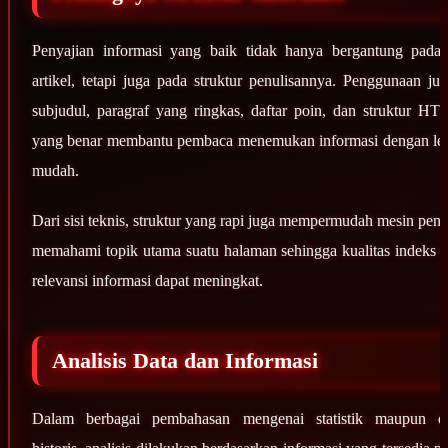
Penyajian informasi yang baik tidak hanya bergantung pada 
artikel, tetapi juga pada struktur penulisannya. Penggunaan jud
subjudul, paragraf yang ringkas, daftar poin, dan struktur H
yang benar membantu pembaca menemukan informasi dengan le
mudah.
Dari sisi teknis, struktur yang rapi juga mempermudah mesin penc
memahami topik utama suatu halaman sehingga kualitas indeks 
relevansi informasi dapat meningkat.
Analisis Data dan Informasi
Dalam berbagai pembahasan mengenai statistik maupun d