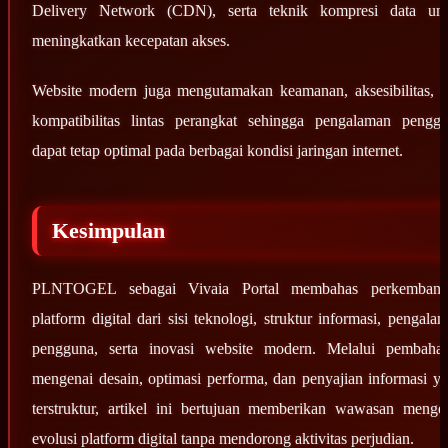
Delivery Network (CDN), serta teknik kompresi data un
meningkatkan kecepatan akses.
Website modern juga mengutamakan keamanan, aksesibilitas, 
kompatibilitas lintas perangkat sehingga pengalaman pengg
dapat tetap optimal pada berbagai kondisi jaringan internet.
Kesimpulan
PLNTOGEL sebagai Vivaia Portal membahas perkembang
platform digital dari sisi teknologi, struktur informasi, pengala
pengguna, serta inovasi website modern. Melalui pembaha
mengenai desain, optimasi performa, dan penyajian informasi y
terstruktur, artikel ini bertujuan memberikan wawasan menge
evolusi platform digital tanpa mendorong aktivitas perjudian.