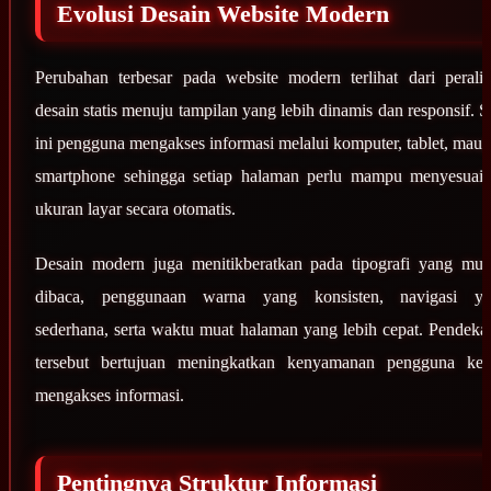
Evolusi Desain Website Modern
Perubahan terbesar pada website modern terlihat dari perali
desain statis menuju tampilan yang lebih dinamis dan responsif. S
ini pengguna mengakses informasi melalui komputer, tablet, mau
smartphone sehingga setiap halaman perlu mampu menyesuai
ukuran layar secara otomatis.
Desain modern juga menitikberatkan pada tipografi yang mu
dibaca, penggunaan warna yang konsisten, navigasi ya
sederhana, serta waktu muat halaman yang lebih cepat. Pendeka
tersebut bertujuan meningkatkan kenyamanan pengguna ket
mengakses informasi.
Pentingnya Struktur Informasi