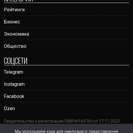
Рейтинги
Бизнес
Экономика
Общество
СОЦСЕТИ
Telegram
Instagram
Facebook
Dzen
Свидетельство о регистрации СМИ №164769 от 17.11.2023
Адрес: г. Ташкент, проспект Амира Темура, 95А
Мы используем куки для наилучшего представления
Почта:
votumrating@gmail.com