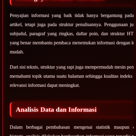
Penyajian informasi yang baik tidak hanya bergantung pada 
artikel, tetapi juga pada struktur penulisannya. Penggunaan jud
subjudul, paragraf yang ringkas, daftar poin, dan struktur H
yang benar membantu pembaca menemukan informasi dengan le
mudah.
Dari sisi teknis, struktur yang rapi juga mempermudah mesin penc
memahami topik utama suatu halaman sehingga kualitas indeks 
relevansi informasi dapat meningkat.
Analisis Data dan Informasi
Dalam berbagai pembahasan mengenai statistik maupun d