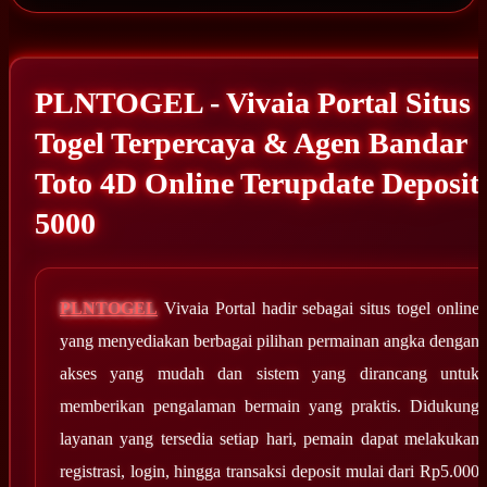
PLNTOGEL - Vivaia Portal Situs
Togel Terpercaya & Agen Bandar
Toto 4D Online Terupdate Deposit
5000
PLNTOGEL
Vivaia Portal hadir sebagai situs togel online
yang menyediakan berbagai pilihan permainan angka dengan
akses yang mudah dan sistem yang dirancang untuk
memberikan pengalaman bermain yang praktis. Didukung
layanan yang tersedia setiap hari, pemain dapat melakukan
registrasi, login, hingga transaksi deposit mulai dari Rp5.000