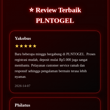
⭐ Review Terbaik
PLNTOGEL
Yakobus
★★★★★
Baru beberapa minggu bergabung di PLNTOGEL. Proses
registrasi mudah, deposit mulai Rp5.000 juga sangat
membantu. Pelayanan customer service ramah dan
responsif sehingga pengalaman bermain terasa lebih
nyaman.
2026-14-07
Philatus