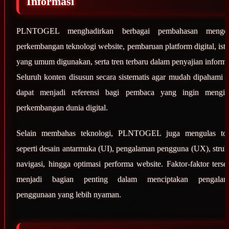
Informasi
PLNTOGEL menghadirkan berbagai pembahasan mengen
perkembangan teknologi website, pembaruan platform digital, isti
yang umum digunakan, serta tren terbaru dalam penyajian informa
Seluruh konten disusun secara sistematis agar mudah dipahami 
dapat menjadi referensi bagi pembaca yang ingin mengik
perkembangan dunia digital.
Selain membahas teknologi, PLNTOGEL juga mengulas to
seperti desain antarmuka (UI), pengalaman pengguna (UX), struk
navigasi, hingga optimasi performa website. Faktor-faktor terse
menjadi bagian penting dalam menciptakan pengalam
penggunaan yang lebih nyaman.