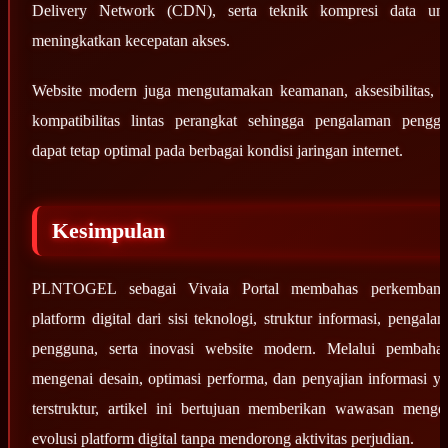
Delivery Network (CDN), serta teknik kompresi data un
meningkatkan kecepatan akses.
Website modern juga mengutamakan keamanan, aksesibilitas, 
kompatibilitas lintas perangkat sehingga pengalaman pengg
dapat tetap optimal pada berbagai kondisi jaringan internet.
Kesimpulan
PLNTOGEL sebagai Vivaia Portal membahas perkembang
platform digital dari sisi teknologi, struktur informasi, pengala
pengguna, serta inovasi website modern. Melalui pembaha
mengenai desain, optimasi performa, dan penyajian informasi y
terstruktur, artikel ini bertujuan memberikan wawasan menge
evolusi platform digital tanpa mendorong aktivitas perjudian.