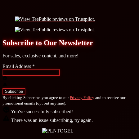
Subscribe to Our Newsletter
For sales, exclusive content, and more!
Email Address
*
By clicking Subscribe, you agree to our
Privacy Policy
and to receive our
promotional emails (opt out anytime).
You've successfully subscribed!
There was an issue subscribing, try again.