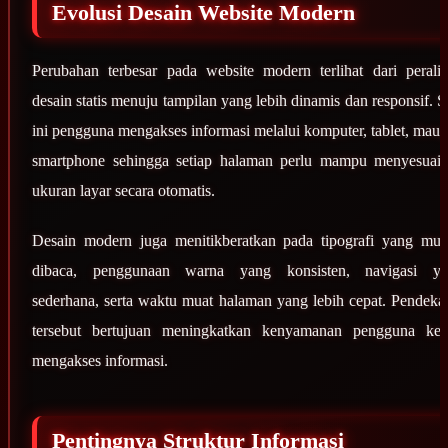
Evolusi Desain Website Modern
Perubahan terbesar pada website modern terlihat dari perali
desain statis menuju tampilan yang lebih dinamis dan responsif. S
ini pengguna mengakses informasi melalui komputer, tablet, mau
smartphone sehingga setiap halaman perlu mampu menyesuai
ukuran layar secara otomatis.
Desain modern juga menitikberatkan pada tipografi yang mu
dibaca, penggunaan warna yang konsisten, navigasi ya
sederhana, serta waktu muat halaman yang lebih cepat. Pendeka
tersebut bertujuan meningkatkan kenyamanan pengguna ket
mengakses informasi.
Pentingnya Struktur Informasi