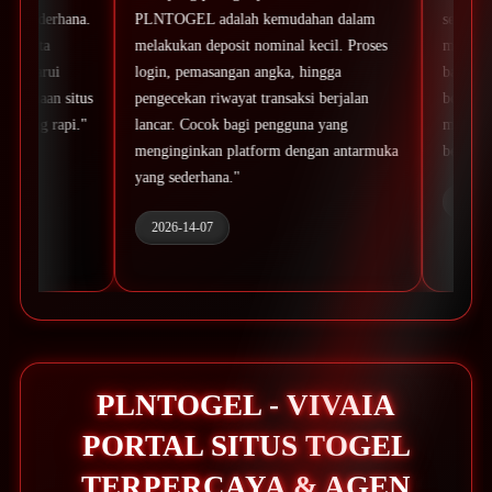
PLNTOGEL adalah kemudahan dalam
sejauh ini cukup baik.
melakukan deposit nominal kecil. Proses
mudah dipahami bahka
login, pemasangan angka, hingga
baru. Selain itu, proses
pengecekan riwayat transaksi berjalan
berlangsung cepat sehi
lancar. Cocok bagi pengguna yang
menunggu terlalu lama
menginginkan platform dengan antarmuka
bermain."
yang sederhana."
2026-14-07
2026-14-07
PLNTOGEL - VIVAIA
PORTAL SITUS TOGEL
TERPERCAYA & AGEN