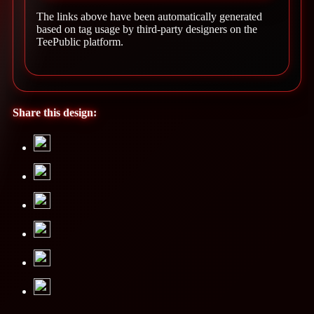
The links above have been automatically generated
based on tag usage by third-party designers on the
TeePublic platform.
Share this design: