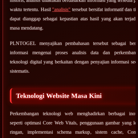
historis, analisis dilakukan berdasarkan informasi yang tersedia p
waktu tertentu. Hasil
"analisis"
tersebut bersifat informatif dan ti
dapat dianggap sebagai kepastian atas hasil yang akan terjadi
masa mendatang.
PLNTOGEL menyajikan pembahasan tersebut sebagai bent
informasi mengenai proses analisis data dan perkemban
teknologi digital yang berkaitan dengan penyajian informasi sec
sistematis.
Teknologi Website Masa Kini
Perkembangan teknologi web menghadirkan berbagai inov
seperti optimasi Core Web Vitals, penggunaan gambar yang le
ringan, implementasi schema markup, sistem cache, Cont