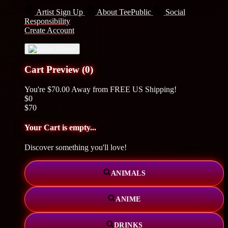
Artist Sign Up
About TeePublic
Social
Responsibility
Create Account
Cart Preview (0)
You're
$70.00
Away from
FREE US Shipping!
$0
$70
Your Cart is empty...
Discover something you'll love!
ANIMALS
ANIME
DRINKS