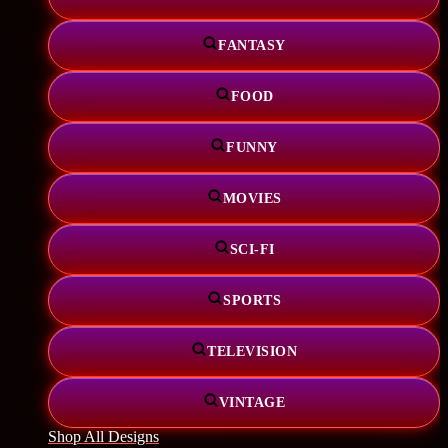
FANTASY
FOOD
FUNNY
MOVIES
SCI-FI
SPORTS
TELEVISION
VINTAGE
Shop All Designs