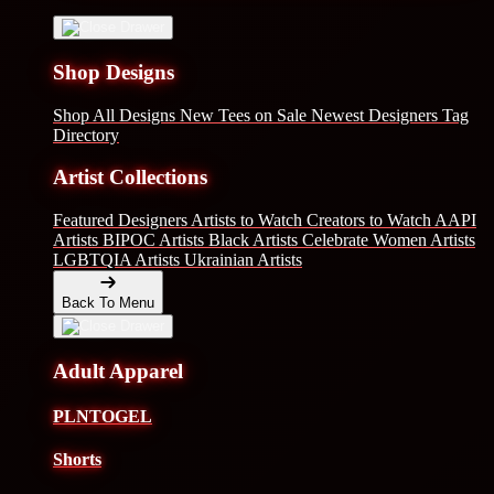
Shop Designs
Shop All Designs
New Tees on Sale
Newest Designers
Tag
Directory
Artist Collections
Featured Designers
Artists to Watch
Creators to Watch
AAPI
Artists
BIPOC Artists
Black Artists
Celebrate Women Artists
LGBTQIA Artists
Ukrainian Artists
Back To Menu
Adult Apparel
PLNTOGEL
Shorts