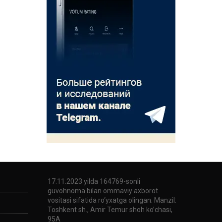
17.11.2023 yilda 164769-sonli
guvohnoma bilan ommaviy axborot
vositasi sifatida ro‘yxatga olingan. Manzil:
Toshkent sh., Amir Temur shoh ko’chasi,
95A