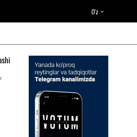
O'z
ashi
a