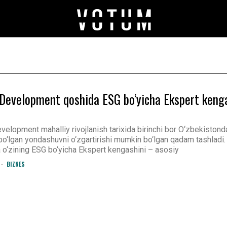
evelopment qoshida ESG bo‘yicha Ekspert keng
lopment mahalliy rivojlanish tarixida birinchi bor O‘zbekistond
 bo‘lgan yondashuvni o‘zgartirishi mumkin bo‘lgan qadam tashladi.
o‘zining ESG bo‘yicha Ekspert kengashini – asosiy
BIZNES