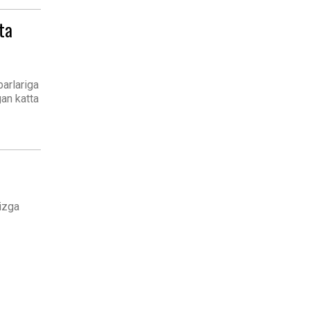
ta
barlariga
gan katta
oizga