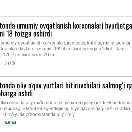
stonda umumiy ovqatlanish korxonalari byudjetg
rni 18 foizga oshirdi
umumiy ovqatlanish korxonalari, jumladan, kafelar, milliy taomlar
toranlari davlat g‘aznasini 999,4 milliard so‘mga to‘ldirdi. Jami
g 170,7 milliard so‘mi 20 ta
BIZNES
tonda oliy o‘quv yurtlari bitiruvchilari salmog‘i q
obarga oshdi
lari orasida oliy maʼlumot olish yana-da qulay bo‘ldi. Buni Respu
huzuridagi Statistika agentligining 5 yil davomidagi maʼlumotlari
. 2017-yilda O‘zbekistonda oliy ilmiy
JAMIYAT