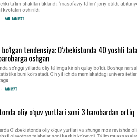
chki taʼlim shakllari tiklandi, “masofaviy taʼlim” joriy etildi, abituriy
 kvotalari oshirildi.
FAN
JAMIYAT
 bo‘lgan tendensiya: O‘zbekistonda 40 yoshli tal
 barobarga oshgan
da so‘nggi yillarda oliy taʼlimga kirish qulay bo‘ldi. Boshqa narsa
tatistika buni ko‘rsatadi. O‘n yil ichida mamlakatdagi universitetla
taga
JAMIYAT
tonda oliy o‘quv yurtlari soni 3 barobardan ortiq
larda O‘zbekistonda oliy o‘quv yurtlari va shunga mos ravishda oli
tahsil olayotgan talabalar soni keskin ko‘paydi. Taʼlim muassasalar