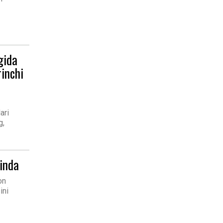
gida
rinchi
ari
g,
rinda
on
ini