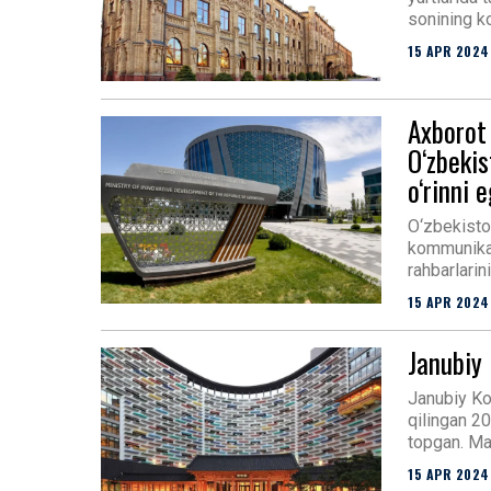
sonining ko
15 APR 2024
Axborot
O‘zbekis
o‘rinni 
O‘zbekisto
kommunikats
rahbarlarin
15 APR 2024
Janubiy 
Janubiy Ko
qilingan 20
topgan. Ma
15 APR 2024