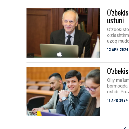
O‘zbekis
ustuni
O‘zbekisto
o‘zlashtirm
uzoq muddat
13 APR 2024
O‘zbekis
Oliy maʼlum
bormoqda. S
oshdi. Pre
11 APR 2024