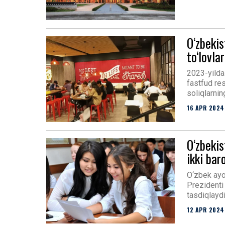
O‘zbeki
to‘lovla
2023-yilda 
fastfud res
soliqlarnin
16 APR 2024
O‘zbekis
ikki bar
O‘zbek ayol
Prezidenti 
tasdiqlaydi
12 APR 2024