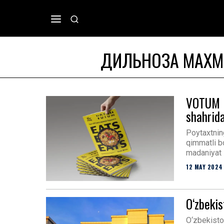
ДИЛЬНОЗА МАХ
VOTUM R
shahrida
Poytaxtnin
qimmatli b
madaniyat 
12 MAY 2024
O‘zbekis
O‘zbekiston