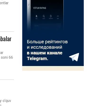
entlar
abalar
lar
r soni 66
y o‘quv
i