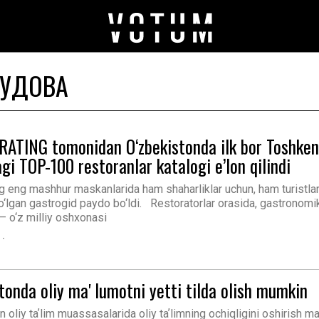
МУДОВА
ATING tomonidan O‘zbekistonda ilk bor Toshken
gi TOP-100 restoranlar katalogi e’lon qilindi
g eng mashhur maskanlarida ham shaharliklar uchun, ham turistla
o‘lgan gastrogid paydo bo‘ldi. Restoratorlar orasida, gastronomi
– o‘z milliy oshxonasi
tonda oliy maʼlumotni yetti tilda olish mumkin
 oliy taʼlim muassasalarida oliy taʼlimning ochiqligini oshirish 