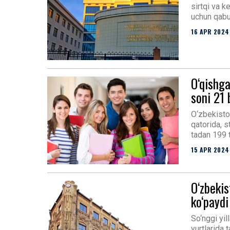
sirtqi va ke
uchun qabul
16 APR 2024
O‘qishga
soni 21
O‘zbekiston
qatorida, s
tadan 199 
15 APR 2024
O‘zbekis
ko‘paydi
So‘nggi yil
yurtlarida 