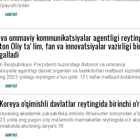
‘payishi bilan
JAMIYAT
 va ommaviy kommunikatsiyalar agentligi reytin
ton Oliy taʼlim, fan va innovatsiyalar vazirligi bi
egalladi
n Respublikasi Prezidenti huzuridagi Axborot va ommaviy
iyalar agentligi davlat organlari va tashkilotlari matbuot xizmatl
ing 2023-yildagi reytingini eʼlon qildi. 131 nafar matbuot kotibinin
JAMIYAT
Koreya o‘qimishli davlatlar reytingida birinchi o‘
reyaning akademik yuksaklikka intilishi Wisevoter tomonidan eʼl
23 yilda eng yuqori oliy maʼlumotli mamlakatlar reytingida o‘z aks
mlakatda aholining deyarli 70
JAMIYAT