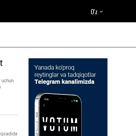
O'z
t
r uchun
k
maqsadida