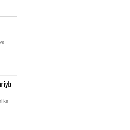
a
 va
ariyb
blika