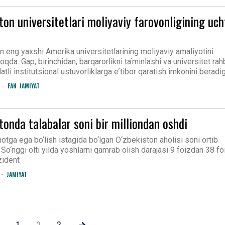
ton universitetlari moliyaviy farovonligining uch
n eng yaxshi Amerika universitetlarining moliyaviy amaliyotini
oqda. Gap, birinchidan, barqarorlikni taʼminlashi va universitet rah
li institutsional ustuvorliklarga eʼtibor qaratish imkonini beradi
FAN
JAMIYAT
tonda talabalar soni bir milliondan oshdi
otga ega bo‘lish istagida bo‘lgan O‘zbekiston aholisi soni ortib
o‘nggi olti yilda yoshlarni qamrab olish darajasi 9 foizdan 38 f
zident
JAMIYAT